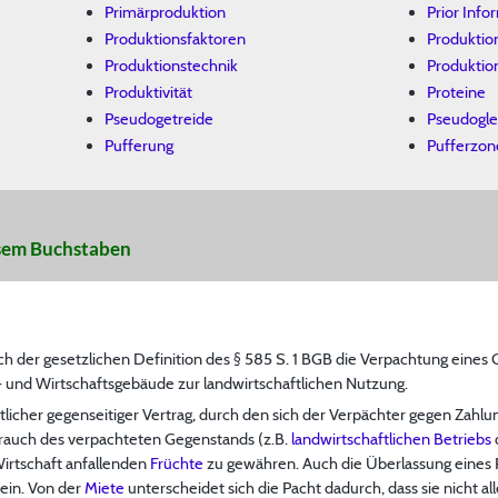
Primärproduktion
Prior Inf
Produktionsfaktoren
Produktio
Produktionstechnik
Produktio
Produktivität
Proteine
Pseudogetreide
Pseudogle
Pufferung
Pufferzon
iesem Buchstaben
ch der gesetzlichen Definition des § 585 S. 1 BGB die Verpachtung eines
und Wirtschaftsgebäude zur landwirtschaftlichen Nutzung.
htlicher gegenseitiger Vertrag, durch den sich der Verpächter gegen Zahl
brauch des verpachteten Gegenstands (z.B.
landwirtschaftlichen Betriebs
irtschaft anfallenden
Früchte
zu gewähren. Auch die Überlassung eines R
ein. Von der
Miete
unterscheidet sich die Pacht dadurch, dass sie nicht a