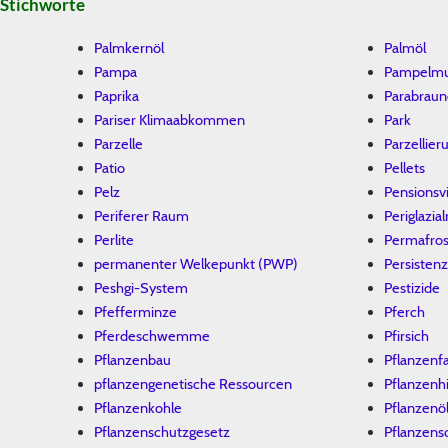
 Stichworte
Palmkernöl
Palmöl
Pampa
Pampelm
Paprika
Parabraun
Pariser Klimaabkommen
Park
Parzelle
Parzellier
Patio
Pellets
Pelz
Pensionsv
Periferer Raum
Periglazia
Perlite
Permafros
permanenter Welkepunkt (PWP)
Persistenz
Peshgi-System
Pestizide
Pfefferminze
Pferch
Pferdeschwemme
Pfirsich
Pflanzenbau
Pflanzenf
pflanzengenetische Ressourcen
Pflanzenhi
Pflanzenkohle
Pflanzenö
Pflanzenschutzgesetz
Pflanzens