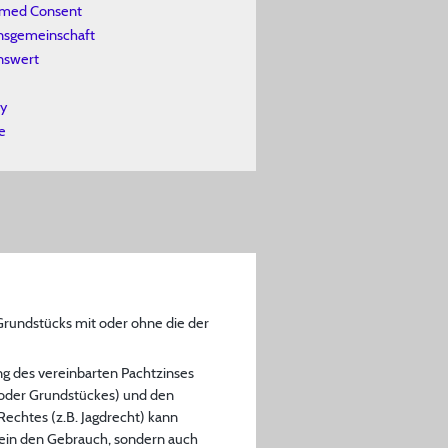
ormed Consent
nsgemeinschaft
nswert
y
e
 Grundstücks mit oder ohne die der
ung des vereinbarten Pachtzinses
oder Grundstückes) und den
echtes (z.B. Jagdrecht) kann
llein den Gebrauch, sondern auch