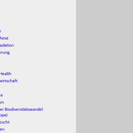
e
these
adation
erung
Health
wirtschaft
ze
on
ler Biodiversitätswandel
ropa)
zucht
hen