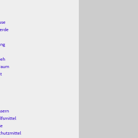
use
erde
ung
ieh
lraum
t
asern
lfsmittel
le
chutzmittel