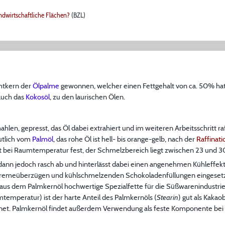
andwirtschaftliche Flächen?
(BZL)
htkern der
Ölpalme
gewonnen, welcher einen Fettgehalt von ca. 50% ha
auch das
Kokosöl
, zu den laurischen Ölen.
len, gepresst, das Öl dabei extrahiert und im weiteren Arbeitsschritt 
utlich vom
Palmöl
, das rohe Öl ist hell- bis orange-gelb, nach der
Raffinati
 ist bei Raumtemperatur fest, der Schmelzbereich liegt zwischen 23 und 30
ann jedoch rasch ab und hinterlässt dabei einen angenehmen Kühleffekt.
scremeüberzügen und kühlschmelzenden Schokoladenfüllungen eingeset
 aus dem Palmkernöl hochwertige Spezialfette für die Süßwarenindustrie
mperatur) ist der harte Anteil des Palmkernöls (
Stearin
) gut als Kaka
ignet. Palmkernöl findet außerdem Verwendung als feste Komponente bei 