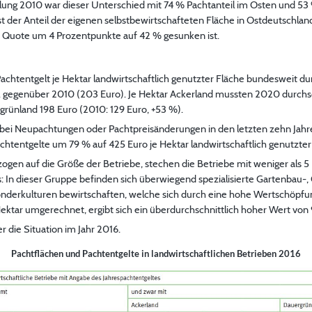
hlung 2010 war dieser Unterschied mit 74 % Pachtanteil im Osten und 53
st der Anteil der eigenen selbstbewirtschafteten Fläche in Ostdeutschlan
 Quote um 4 Prozentpunkte auf 42 % gesunken ist.
Pachtentgelt je Hektar landwirtschaftlich genutzter Fläche bundesweit du
 gegenüber 2010 (203 Euro). Je Hektar Ackerland mussten 2020 durchsc
grünland 198 Euro (2010: 129 Euro, +53 %).
 bei Neupachtungen oder Pachtpreisänderungen in den letzten zehn Jah
htentgelte um 79 % auf 425 Euro je Hektar landwirtschaftlich genutzter F
gen auf die Größe der Betriebe, stechen die Betriebe mit weniger als 5 
: In dieser Gruppe befinden sich überwiegend spezialisierte Gartenbau-
Sonderkulturen bewirtschaften, welche sich durch eine hohe Wertschöp
ektar umgerechnet, ergibt sich ein überdurchschnittlich hoher Wert von 
r die Situation im Jahr 2016.
Pachtflächen und Pachtentgelte in landwirtschaftlichen Betrieben 2016