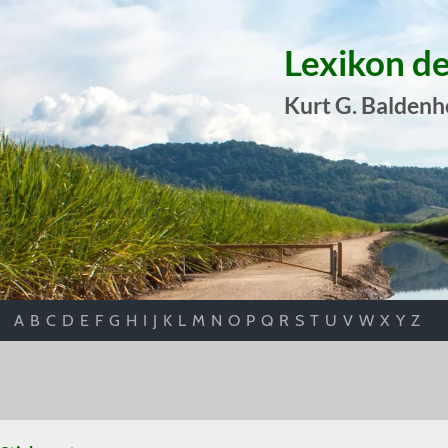
Lexikon d
Kurt G. Baldenh
A
B
C
D
E
F
G
H
I
J
K
L
M
N
O
P
Q
R
S
T
U
V
W
X
Y
Z