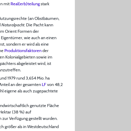
en mit
Real(erb)teilung
stark
Nutzungsrechte (an Obstbäumen,
d
Naturalpacht
. Die Pacht kann
 im Orient Formen der
 Eigentümer, wie auch an einen
st, sondern er wird als eine
che
Produktionsfaktoren
der
gen Kolonialgebieten sowie im
ächters abgeleistet wird, ist
anzutreffen.
 und 1979 rund 3,654 Mio. ha
 Anteil an der gesamten
LF
von 48,2
ohl eigene als auch zugepachtete
ndwirtschaftlich genutzte Fläche
 Hektar (38 %) auf
h zur Verfügung gestellt wurden.
ch größer als in Westdeutschland