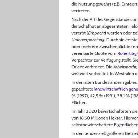
die Nutzung gewährt (z.B. Ernteert
vertreten.
Nach der Art des Gegenstandes un
die Schafhut an abgeernteten Felde
vererbt (
Erbpacht
) werden oder zei
Unterverpachtung
. Durch sie ents
oder mehrere Zwischenpächter ent
vereinbarte Quote vom
Rohertrag
Verpächter zur Verfügung stellt. S
Orient verbreitet. Die
Arbeitspacht
weltweit verbreitet. In Westfalen 
In den alten Bundesländern gab es 
gepachtete
landwirtschaftlich gen
% (1997), 42,5 % (1991), 38,1 % (1
Flächen.
Im Jahr 2020 bewirtschafteten die
von 16,60 Millionen Hektar. Hiervon
selbstbewirtschaftete Eigenflächen
In den tendenziell größeren Betri