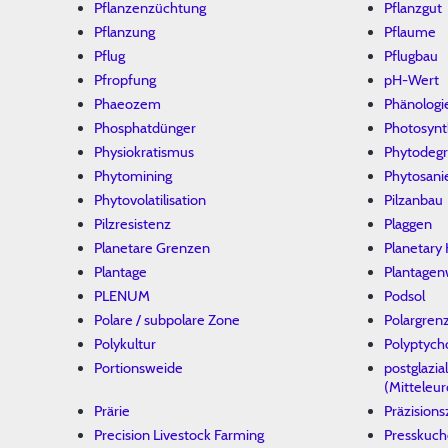
Pflanzenzüchtung
Pflanzgut
Pflanzung
Pflaume
Pflug
Pflugbau
Pfropfung
pH-Wert
Phaeozem
Phänologi
Phosphatdünger
Photosyn
Physiokratismus
Phytodegr
Phytomining
Phytosani
Phytovolatilisation
Pilzanbau
Pilzresistenz
Plaggen
Planetare Grenzen
Planetary 
Plantage
Plantagen
PLENUM
Podsol
Polare / subpolare Zone
Polargren
Polykultur
Polyptych
Portionsweide
postglazia
(Mitteleu
Prärie
Präzisions
Precision Livestock Farming
Presskuc