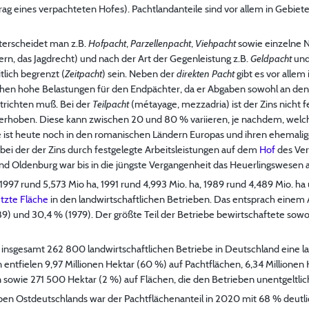
rag eines verpachteten Hofes). Pachtlandanteile sind vor allem in Gebiet
terscheidet man z.B.
Hofpacht
,
Parzellenpacht
,
Viehpacht
sowie einzelne 
rn, das Jagdrecht) und nach der Art der Gegenleistung z.B.
Geldpacht
un
tlich begrenzt (
Zeitpacht
) sein. Neben der
direkten Pacht
gibt es vor allem
tehen hohe Belastungen für den Endpächter, da er Abgaben sowohl an den
richten muß. Bei der
Teilpacht
(métayage, mezzadria) ist der Zins nicht fe
erhoben. Diese kann zwischen 20 und 80 % variieren, je nachdem, wel
ie ist heute noch in den romanischen Ländern Europas und ihren ehemali
, bei der der Zins durch festgelegte Arbeitsleistungen auf dem
Hof
des Verp
und Oldenburg war bis in die jüngste Vergangenheit das Heuerlingswesen 
1997 rund 5,573 Mio ha, 1991 rund 4,993 Mio. ha, 1989 rund 4,489 Mio. ha
utzte Fläche
in den landwirtschaftlichen Betrieben. Das entsprach einem
989) und 30,4 % (1979). Der größte Teil der Betriebe bewirtschaftete sow
 insgesamt 262 800 landwirtschaftlichen Betriebe in Deutschland eine la
 entfielen 9,97 Millionen Hektar (60 %) auf Pachtflächen, 6,34 Millionen
 sowie 271 500 Hektar (2 %) auf Flächen, die den Betrieben unentgeltlic
eben Ostdeutschlands war der Pachtflächenanteil in 2020 mit 68 % deutli