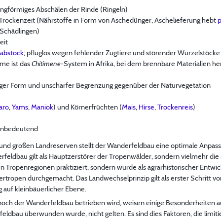
ngförmiges Abschälen der Rinde (Ringeln)
rockenzeit (Nährstoffe in Form von Aschedünger, Aschelieferung hebt
 Schädlingen)
eit
abstock
; pfluglos wegen fehlender Zugtiere und störender Wurzelstöcke
me ist das
Chitimene
-System in Afrika, bei dem brennbare Materialien he
iger Form und unscharfer Begrenzung gegenüber der Naturvegetation
aro
,
Yams
,
Maniok
) und Körnerfrüchten (
Mais
,
Hirse
,
Trockenreis
)
 unbedeutend
und großen Landreserven stellt der Wanderfeldbau eine optimale Anpass
erfeldbau gilt als Hauptzerstörer der Tropenwälder, sondern vielmehr d
n Tropenregionen praktiziert, sondern wurde als agrarhistorischer Entwi
rtropen durchgemacht. Das Landwechselprinzip gilt als erster Schritt v
 auf kleinbäuerlicher Ebene.
noch der Wanderfeldbau betrieben wird, weisen einige Besonderheiten auf
eldbau überwunden wurde, nicht gelten. Es sind dies Faktoren, die limi