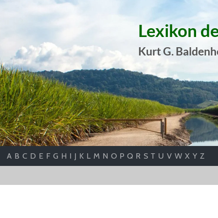
Lexikon d
Kurt G. Baldenh
A
B
C
D
E
F
G
H
I
J
K
L
M
N
O
P
Q
R
S
T
U
V
W
X
Y
Z