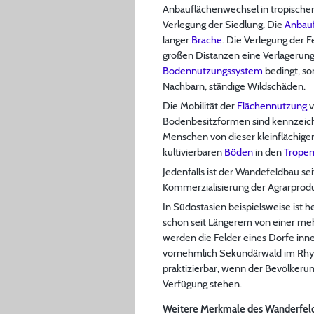
Anbauflächenwechsel in tropischen
Verlegung der Siedlung. Die
Anbau
langer
Brache
. Die Verlegung der 
großen Distanzen eine Verlagerung 
Bodennutzungssystem
bedingt, so
Nachbarn, ständige Wildschäden.
Die Mobilität der
Flächennutzung
v
Bodenbesitzformen sind kennzeichn
Menschen von dieser kleinflächige
kultivierbaren
Böden
in den
Trope
Jedenfalls ist der Wandefeldbau se
Kommerzialisierung der Agrarprodu
In Südostasien beispielsweise ist
schon seit Längerem von einer me
werden die Felder eines Dorfe inn
vornehmlich Sekundärwald im Rhyth
praktizierbar, wenn der Bevölkeru
Verfügung stehen.
Weitere Merkmale des Wanderfel