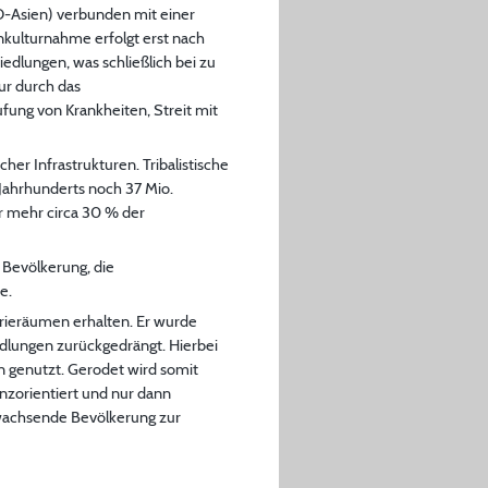
O-Asien) verbunden mit einer
nkulturnahme erfolgt erst nach
edlungen, was schließlich bei zu
ur durch das
fung von Krankheiten, Streit mit
er Infrastrukturen. Tribalistische
Jahrhunderts noch 37 Mio.
r mehr circa 30 % der
 Bevölkerung, die
e.
erieräumen erhalten. Er wurde
lungen zurückgedrängt. Hierbei
 genutzt. Gerodet wird somit
nzorientiert und nur dann
 wachsende Bevölkerung zur