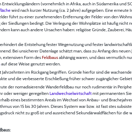
 Entwicklungsländern (vornehmlich in Afrika, auch in Südamerika und S
fläche
wird nach kurzer Nutzung (ca. 2 Jahre) aufgegeben. Eine erneute I
Felder führt zu einer zunehmenden Entfernung der Felder von den Wohnsi
der Siedlungen bedingt. Die Verlegung der Wohnplätze ist häufig nicht n
ndern kann auch andere Ursachen haben: religiöse Gründe, Zauberei, Häu
erhindert die Entstehung fester Wegenutzung und fester landwirtschaftlich
end. Bei unsicherer Datenlage schätzt man, dass zu Anfang des neuen 
n, extensiven Form des
Feldbaus
abhängig waren, und dass vermutlich nu
n
auf diese Weise genutzt werden.
it Jahrzehnten im Rückgang begriffen. Gründe hierfür sind die wachsende
kte und die verbesserte Erschließung früher schwer zugänglicher Gebiet
 heute der nomadisierende Wanderfeldbau nur noch rudimentär in Periph
hr oder weniger geregelten
Landwechselwirtschaft
mit permanenten Sied
erhalb eines bestimmten Areals im Wechsel von Anbau- und Brachejahren
mus von 15 bis 30 Jahren. Dieses System war bzw. ist fast stes subsiste
ngsdruck nicht zu groß ist und ausreichend Sekundärwaldflächen für die
dbaus: