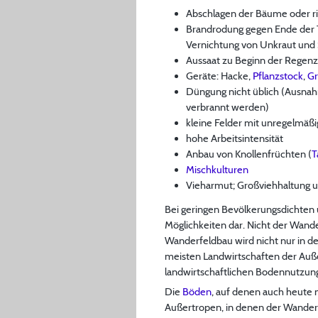
Abschlagen der Bäume oder ri
Brandrodung gegen Ende der T
Vernichtung von Unkraut und
Aussaat zu Beginn der Regenz
Geräte: Hacke,
Pflanzstock
,
Gr
Düngung nicht üblich (Ausnah
verbrannt werden)
kleine Felder mit unregelmäß
hohe Arbeitsintensität
Anbau von Knollenfrüchten (
T
Mischkulturen
Vieharmut; Großviehhaltung
Bei geringen Bevölkerungsdichten 
Möglichkeiten dar. Nicht der Wand
Wanderfeldbau wird nicht nur in de
meisten Landwirtschaften der Auße
landwirtschaftlichen Bodennutzung
Die
Böden
, auf denen auch heute 
Außertropen, in denen der Wanderf