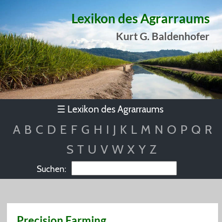
Lexikon des Agrarraums
Kurt G. Baldenhofer
Lexikon des Agrarraums
☰
A
B
C
D
E
F
G
H
I
J
K
L
M
N
O
P
Q
R
S
T
U
V
W
X
Y
Z
Suchen:
Precision Farming