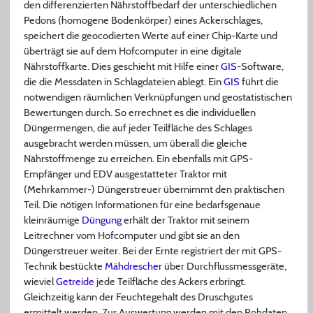
den differenzierten Nährstoffbedarf der unterschiedlichen
Pedons (homogene Bodenkörper) eines Ackerschlages,
speichert die geocodierten Werte auf einer Chip-Karte und
überträgt sie auf dem Hofcomputer in eine digitale
Nährstoffkarte. Dies geschieht mit Hilfe einer
GIS
-Software,
die die Messdaten in Schlagdateien ablegt. Ein
GIS
führt die
notwendigen räumlichen Verknüpfungen und geostatistischen
Bewertungen durch. So errechnet es die individuellen
Düngermengen, die auf jeder Teilfläche des Schlages
ausgebracht werden müssen, um überall die gleiche
Nährstoffmenge zu erreichen. Ein ebenfalls mit GPS-
Empfänger und EDV ausgestatteter Traktor mit
(Mehrkammer-) Düngerstreuer übernimmt den praktischen
Teil. Die nötigen Informationen für eine bedarfsgenaue
kleinräumige
Düngung
erhält der Traktor mit seinem
Leitrechner vom Hofcomputer und gibt sie an den
Düngerstreuer weiter. Bei der Ernte registriert der mit GPS-
Technik bestückte
Mähdrescher
über Durchflussmessgeräte,
wieviel
Getreide
jede Teilfläche des Ackers erbringt.
Gleichzeitig kann der Feuchtegehalt des Druschgutes
ermittelt werden. Zur Auswertung werden mit den Rohdaten