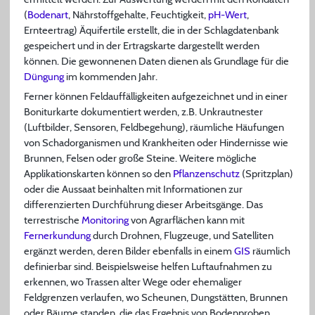
(
Bodenart
, Nährstoffgehalte, Feuchtigkeit,
pH-Wert
,
Ernteertrag) Äquifertile erstellt, die in der Schlagdatenbank
gespeichert und in der Ertragskarte dargestellt werden
können. Die gewonnenen Daten dienen als Grundlage für die
Düngung
im kommenden Jahr.
Ferner können Feldauffälligkeiten aufgezeichnet und in einer
Boniturkarte dokumentiert werden, z.B. Unkrautnester
(Luftbilder, Sensoren, Feldbegehung), räumliche Häufungen
von Schadorganismen und Krankheiten oder Hindernisse wie
Brunnen, Felsen oder große Steine. Weitere mögliche
Applikationskarten können so den
Pflanzenschutz
(Spritzplan)
oder die Aussaat beinhalten mit Informationen zur
differenzierten Durchführung dieser Arbeitsgänge. Das
terrestrische
Monitoring
von Agrarflächen kann mit
Fernerkundung
durch Drohnen, Flugzeuge, und Satelliten
ergänzt werden, deren Bilder ebenfalls in einem
GIS
räumlich
definierbar sind. Beispielsweise helfen Luftaufnahmen zu
erkennen, wo Trassen alter Wege oder ehemaliger
Feldgrenzen verlaufen, wo Scheunen, Dungstätten, Brunnen
oder Bäume standen, die das Ergebnis von Bodenproben