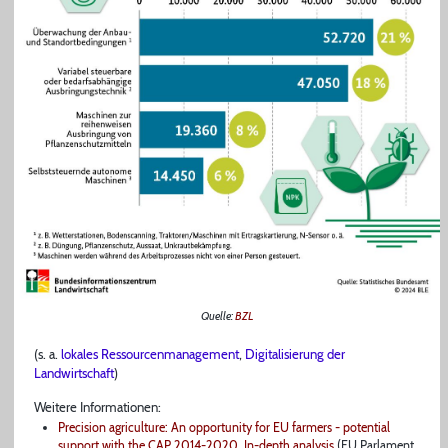
Quelle:
BZL
(s. a.
lokales Ressourcenmanagement
,
Digitalisierung der
Landwirtschaft
)
Weitere Informationen:
Precision agriculture: An opportunity for EU farmers - potential
support with the CAP 2014-2020. In-depth analysis
(EU Parlament