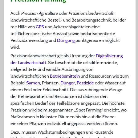
Auch
Precision Agriculture
oder
Präzisionslandwirtschaft
;
landwirtschaftliche Bestell- und Bearbeitungstechnik, bei der
mit Hilfe von
GPS
und Ackerschlagdateien eine
teilflächenspezifische Aussaat sowie bedarfsorientierte
Pestizidanwendung und
Düngung
punktgenau ermöglicht
wird.
Präzisionslandwirtschaft gilt als Ursprung der
Digitalisierung
der Landwirtschaft
. Sie beschreibt die ortsdifferenzierte,
zielgerichtete und variable Ausbringung von
landwirtschaftlichen
Betriebsmitteln
und Ressourcen wie zum
Beispiel
Samen
, Pflanzen,
Dünger
,
Pestizide
oder Wasser auf
einem Feld oder Feldabschnitt. Die auszubringende Menge
der Betriebsmittel und Ressourcen ist dabei an den
spezifischen Bedarf der Teilfeldzone angepasst. Die höchste
Präzision wird beim sogenannten „Spot Farming“ erreicht, wo
Maßnahmen in kleinsten Räumen bis hin auf die Ebene
einzelner Pflanzen individuell angepasst werden können.
Dazu müssen Wachstumsbedingungen und -zustände