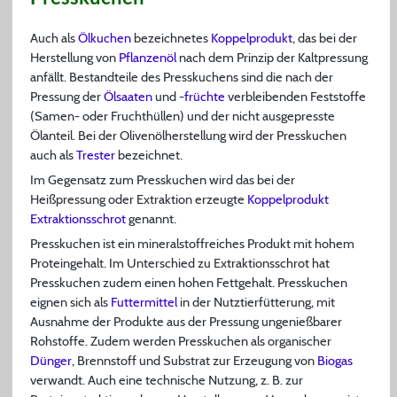
Auch als
Ölkuchen
bezeichnetes
Koppelprodukt
, das bei der
Herstellung von
Pflanzenöl
nach dem Prinzip der Kaltpressung
anfällt. Bestandteile des Presskuchens sind die nach der
Pressung der
Ölsaaten
und -
früchte
verbleibenden Feststoffe
(Samen- oder Fruchthüllen) und der nicht ausgepresste
Ölanteil. Bei der Olivenölherstellung wird der Presskuchen
auch als
Trester
bezeichnet.
Im Gegensatz zum Presskuchen wird das bei der
Heißpressung oder Extraktion erzeugte
Koppelprodukt
Extraktionsschrot
genannt.
Presskuchen ist ein mineralstoffreiches Produkt mit hohem
Proteingehalt. Im Unterschied zu Extraktionsschrot hat
Presskuchen zudem einen hohen Fettgehalt. Presskuchen
eignen sich als
Futtermittel
in der Nutztierfütterung, mit
Ausnahme der Produkte aus der Pressung ungenießbarer
Rohstoffe. Zudem werden Presskuchen als organischer
Dünger
, Brennstoff und Substrat zur Erzeugung von
Biogas
verwandt. Auch eine technische Nutzung, z. B. zur