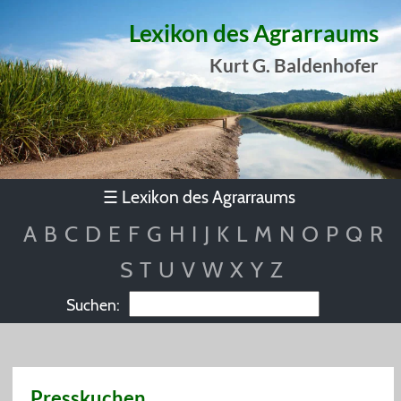
Lexikon des Agrarraums
Kurt G. Baldenhofer
Lexikon des Agrarraums
☰
A
B
C
D
E
F
G
H
I
J
K
L
M
N
O
P
Q
R
S
T
U
V
W
X
Y
Z
Suchen:
Presskuchen