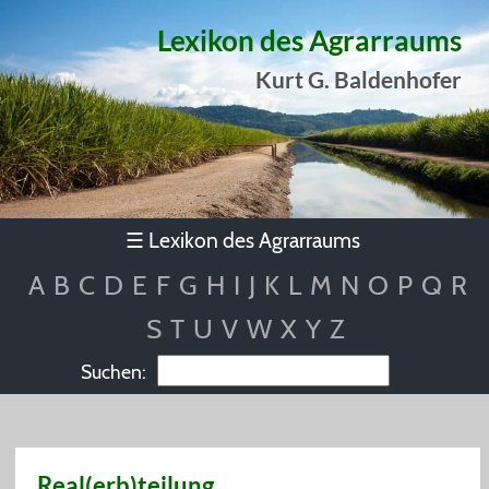
Lexikon des Agrarraums
Kurt G. Baldenhofer
Lexikon des Agrarraums
☰
A
B
C
D
E
F
G
H
I
J
K
L
M
N
O
P
Q
R
S
T
U
V
W
X
Y
Z
Suchen:
Real(erb)teilung