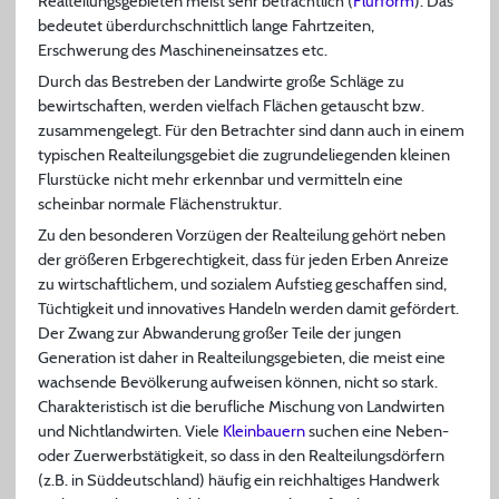
Realteilungsgebieten meist sehr beträchtlich (
Flurform
). Das
bedeutet überdurchschnittlich lange Fahrtzeiten,
Erschwerung des Maschineneinsatzes etc.
Durch das Bestreben der Landwirte große Schläge zu
bewirtschaften, werden vielfach Flächen getauscht bzw.
zusammengelegt. Für den Betrachter sind dann auch in einem
typischen Realteilungsgebiet die zugrundeliegenden kleinen
Flurstücke nicht mehr erkennbar und vermitteln eine
scheinbar normale Flächenstruktur.
Zu den besonderen Vorzügen der Realteilung gehört neben
der größeren Erbgerechtigkeit, dass für jeden Erben Anreize
zu wirtschaftlichem, und sozialem Aufstieg geschaffen sind,
Tüchtigkeit und innovatives Handeln werden damit gefördert.
Der Zwang zur Abwanderung großer Teile der jungen
Generation ist daher in Realteilungsgebieten, die meist eine
wachsende Bevölkerung aufweisen können, nicht so stark.
Charakteristisch ist die berufliche Mischung von Landwirten
und Nichtlandwirten. Viele
Kleinbauern
suchen eine Neben-
oder Zuerwerbstätigkeit, so dass in den Realteilungsdörfern
(z.B. in Süddeutschland) häufig ein reichhaltiges Handwerk