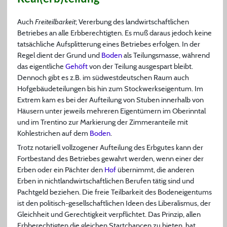
Auch
Freiteilbarkeit
; Vererbung des landwirtschaftlichen
Betriebes an alle Erbberechtigten. Es muß daraus jedoch keine
tatsächliche Aufsplitterung eines Betriebes erfolgen. In der
Regel dient der Grund und
Boden
als Teilungsmasse, während
das eigentliche
Gehöft
von der Teilung ausgespart bleibt.
Dennoch gibt es z.B. im südwestdeutschen Raum auch
Hofgebäudeteilungen bis hin zum Stockwerkseigentum. Im
Extrem kam es bei der Aufteilung von Stuben innerhalb von
Häusern unter jeweils mehreren Eigentümern im Oberinntal
und im Trentino zur Markierung der Zimmeranteile mit
Kohlestrichen auf dem
Boden
.
Trotz notariell vollzogener Aufteilung des Erbgutes kann der
Fortbestand des Betriebes gewahrt werden, wenn einer der
Erben oder ein Pächter den
Hof
übernimmt, die anderen
Erben in nichtlandwirtschaftlichen Berufen tätig sind und
Pachtgeld beziehen. Die freie Teilbarkeit des Bodeneigentums
ist den politisch-gesellschaftlichen Ideen des Liberalismus, der
Gleichheit und Gerechtigkeit verpflichtet. Das Prinzip, allen
Erbberechtigten die gleichen Startchancen zu bieten, hat