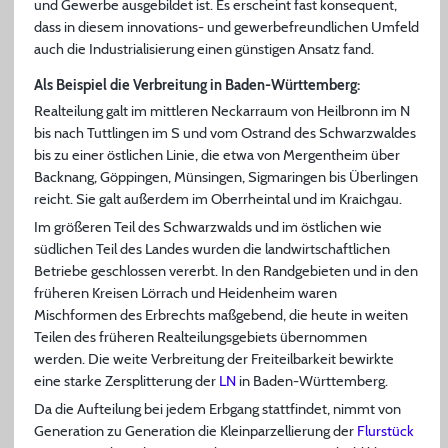
und Gewerbe ausgebildet ist. Es erscheint fast konsequent,
dass in diesem innovations- und gewerbefreundlichen Umfeld
auch die Industrialisierung einen günstigen Ansatz fand.
Als Beispiel die Verbreitung in Baden-Württemberg:
Realteilung galt im mittleren Neckarraum von Heilbronn im N
bis nach Tuttlingen im S und vom Ostrand des Schwarzwaldes
bis zu einer östlichen Linie, die etwa von Mergentheim über
Backnang, Göppingen, Münsingen, Sigmaringen bis Überlingen
reicht. Sie galt außerdem im Oberrheintal und im Kraichgau.
Im größeren Teil des Schwarzwalds und im östlichen wie
südlichen Teil des Landes wurden die landwirtschaftlichen
Betriebe geschlossen vererbt. In den Randgebieten und in den
früheren Kreisen Lörrach und Heidenheim waren
Mischformen des Erbrechts maßgebend, die heute in weiten
Teilen des früheren Realteilungsgebiets übernommen
werden. Die weite Verbreitung der Freiteilbarkeit bewirkte
eine starke Zersplitterung der
LN
in Baden-Württemberg.
Da die Aufteilung bei jedem Erbgang stattfindet, nimmt von
Generation zu Generation die Kleinparzellierung der
Flurstück