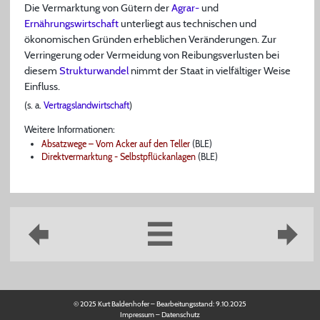
Die Vermarktung von Gütern der
Agrar-
und
Ernährungswirtschaft
unterliegt aus technischen und
ökonomischen Gründen erheblichen Veränderungen. Zur
Verringerung oder Vermeidung von Reibungsverlusten bei
diesem
Strukturwandel
nimmt der Staat in vielfältiger Weise
Einfluss.
(s. a.
Vertragslandwirtschaft
)
Weitere Informationen:
Absatzwege – Vom Acker auf den Teller
(BLE)
Direktvermarktung - Selbstpflückanlagen
(BLE)
© 2025 Kurt Baldenhofer – Bearbeitungsstand:
9.10.2025
Impressum
–
Datenschutz