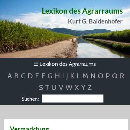
Lexikon des Agrarraums
Kurt G. Baldenhofer
Lexikon des Agrarraums
☰
A
B
C
D
E
F
G
H
I
J
K
L
M
N
O
P
Q
R
S
T
U
V
W
X
Y
Z
Suchen:
Vermarktung