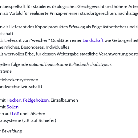
en beispielhaft für stabileres ökologisches Gleichgewicht und höhere Arten
en als Vorbild für realisierte Prinzipien einer standortgerechten, nachhal
en als Lieferant des Koppelproduktes
Erholung
als Folge ästhetischer und 
ndschaft
 als Lieferant von "weichen" Qualitäten einer
Landschaft
wie Geborgenheit,
eimliches, Besonderes, Individuelles
als wertvolles Erbe, für dessen Weitergabe staatliche Verantwortung best
gelten folgende
national bedeutsame Kulturlandschaftstypen
:
systeme
teinheckensystemen
ndwechselwirtschaft)
 mit
Hecken
,
Feldgehölzen
, Einzelbäumen
 mit
Söllen
en auf
Löß
und Lößlehm
ausysteme (z.B. auf Schiefer)
r Beweidung