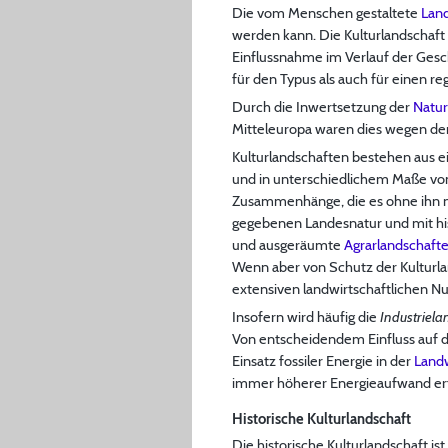
Die vom Menschen gestaltete
Lan
werden kann. Die Kulturlandschaf
Einflussnahme im Verlauf der Gesc
für den Typus als auch für einen 
Durch die Inwertsetzung der
Natur
Mitteleuropa waren dies wegen de
Kulturlandschaften bestehen aus
und in unterschiedlichem Maße vo
Zusammenhänge, die es ohne ihn ni
gegebenen Landesnatur und mit his
und ausgeräumte
Agrarlandschaft
Wenn aber von Schutz der Kulturlan
extensiven landwirtschaftlichen N
Insofern wird häufig die
Industriela
Von entscheidendem Einfluss auf 
Einsatz fossiler Energie in der
Landw
immer höherer Energieaufwand erfo
Historische Kulturlandschaft
Die historische Kulturlandschaft ist