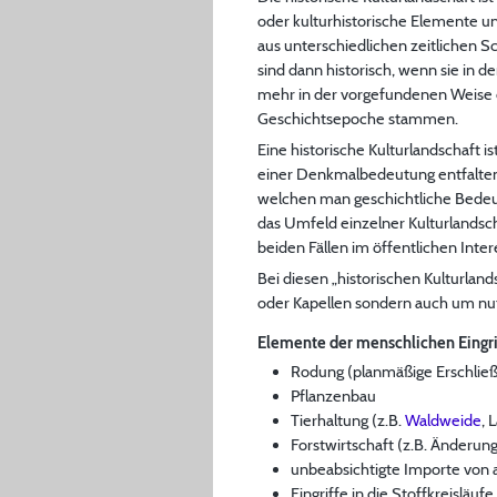
oder kulturhistorische Elemente un
aus unterschiedlichen zeitlichen 
sind dann historisch, wenn sie in d
mehr in der vorgefundenen Weise e
Geschichtsepoche stammen.
Eine historische Kulturlandschaft i
einer Denkmalbedeutung entfalten. 
welchen man geschichtliche Bedeutu
das Umfeld einzelner Kulturlandsch
beiden Fällen im öffentlichen Inter
Bei diesen „historischen Kulturlan
oder Kapellen sondern auch um nu
Elemente der menschlichen Eingriff
Rodung (planmäßige Erschließu
Pflanzenbau
Tierhaltung (z.B.
Waldweide
, 
Forstwirtschaft (z.B. Änderun
unbeabsichtigte Importe von 
Eingriffe in die Stoffkreislä