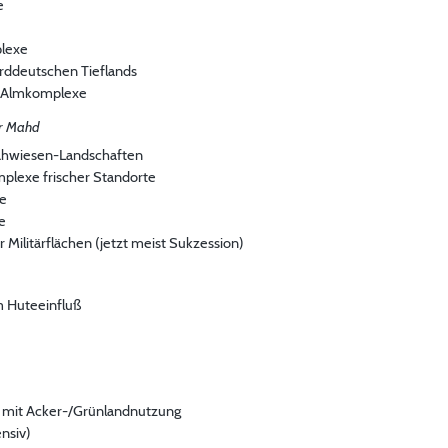
e
lexe
rddeutschen Tieflands
/ Almkomplexe
r Mahd
mähwiesen-Landschaften
lexe frischer Standorte
e
e
Militärflächen (jetzt meist Sukzession)
 Huteeinfluß
n mit Acker-/Grünlandnutzung
ensiv)