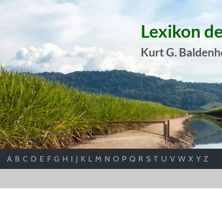
Lexikon d
Kurt G. Baldenh
A
B
C
D
E
F
G
H
I
J
K
L
M
N
O
P
Q
R
S
T
U
V
W
X
Y
Z