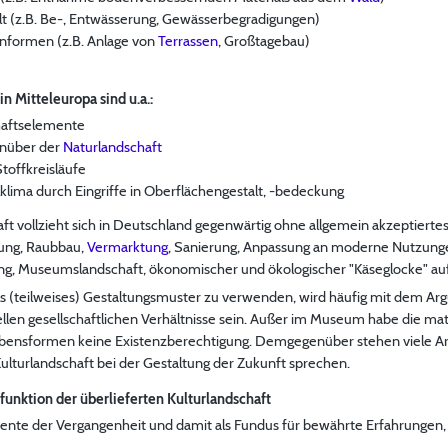
lt (z.B. Be-, Entwässerung, Gewässerbegradigungen)
nformen (z.B. Anlage von
Terrassen
, Großtagebau)
n Mitteleuropa sind u.a.:
haftselemente
enüber der
Naturlandschaft
Stoffkreisläufe
klima durch Eingriffe in Oberflächengestalt, -bedeckung
ft vollzieht sich in Deutschland gegenwärtig ohne allgemein akzeptiertes
ung, Raubbau,
Vermarktung
, Sanierung, Anpassung an moderne Nutzunge
g, Museumslandschaft, ökonomischer und ökologischer "Käseglocke" auf 
als (teilweises) Gestaltungsmuster zu verwenden, wird häufig mit dem Ar
len gesellschaftlichen Verhältnisse sein. Außer im Museum habe die mate
ebensformen keine Existenzberechtigung. Demgegenüber stehen viele Ar
Kulturlandschaft bei der Gestaltung der Zukunft sprechen.
dfunktion der überlieferten Kulturlandschaft
ente der Vergangenheit und damit als Fundus für bewährte Erfahrungen