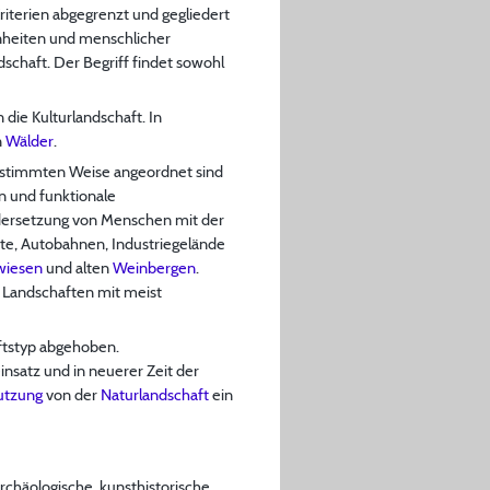
riterien abgegrenzt und gegliedert
nheiten und menschlicher
chaft. Der Begriff findet sowohl
die Kulturlandschaft. In
n
Wälder
.
 bestimmten Weise angeordnet sind
 und funktionale
ndersetzung von Menschen mit der
dte, Autobahnen, Industriegelände
wiesen
und alten
Weinbergen
.
e Landschaften mit meist
aftstyp abgehoben.
insatz und in neuerer Zeit der
utzung
von der
Naturlandschaft
ein
 archäologische, kunsthistorische