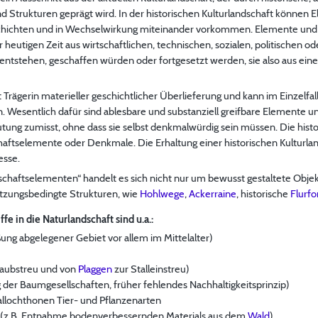
d Strukturen geprägt wird. In der historischen Kulturlandschaft können
Schichten und in Wechselwirkung miteinander vorkommen. Elemente und 
er heutigen Zeit aus wirtschaftlichen, technischen, sozialen, politischen 
ntstehen, geschaffen würden oder fortgesetzt werden, sie also aus ein
st Trägerin materieller geschichtlicher Überlieferung und kann im Einzelfa
Wesentlich dafür sind ablesbare und substanziell greifbare Elemente un
ng zumisst, ohne dass sie selbst denkmalwürdig sein müssen. Die histori
aftselemente oder Denkmale. Die Erhaltung einer historischen Kulturlandsc
esse.
dschaftselementen“ handelt es sich nicht nur um bewusst gestaltete Objek
tzungsbedingte Strukturen, wie
Hohlwege
,
Ackerraine
, historische
Flurf
e in die Naturlandschaft sind u.a.:
ng abgelegener Gebiet vor allem im Mittelalter)
Laubstreu und von
Plaggen
zur Stalleinstreu)
g der Baumgesellschaften, früher fehlendes Nachhaltigkeitsprinzip)
allochthonen Tier- und Pflanzenarten
ufe (z.B. Entnahme bodenverbessernden Materials aus dem
Wald
)