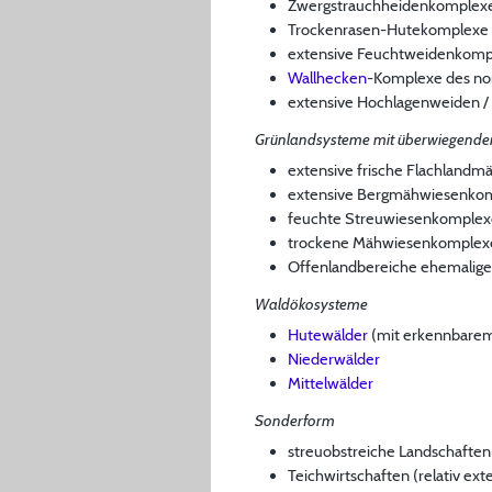
Zwergstrauchheidenkomplex
Trockenrasen-Hutekomplexe
extensive Feuchtweidenkomp
Wallhecken
-Komplexe des no
extensive Hochlagenweiden 
Grünlandsysteme mit überwiegende
extensive frische Flachland
extensive Bergmähwiesenkomp
feuchte Streuwiesenkomplex
trockene Mähwiesenkomplex
Offenlandbereiche ehemaliger 
Waldökosysteme
Hutewälder
(mit erkennbarem
Niederwälder
Mittelwälder
Sonderform
streuobstreiche Landschafte
Teichwirtschaften (relativ ext