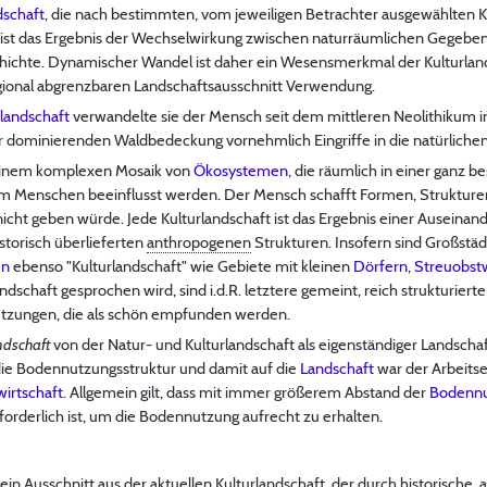
dschaft
, die nach bestimmten, vom jeweiligen Betrachter ausgewählten K
t ist das Ergebnis der Wechselwirkung zwischen naturräumlichen Gegebe
hichte. Dynamischer Wandel ist daher ein Wesensmerkmal der Kulturlands
regional abgrenzbaren Landschaftsausschnitt Verwendung.
landschaft
verwandelte sie der Mensch seit dem mittleren Neolithikum in 
r dominierenden Waldbedeckung vornehmlich Eingriffe in die natürliche
 einem komplexen Mosaik von
Ökosystemen
, die räumlich in einer ganz
m Menschen beeinflusst werden. Der Mensch schafft Formen, Strukturen
cht geben würde. Jede Kulturlandschaft ist das Ergebnis einer Auseina
torisch überlieferten
anthropogenen
Strukturen. Insofern sind Großstä
en
ebenso "Kulturlandschaft" wie Gebiete mit kleinen
Dörfern
,
Streuobst
dschaft gesprochen wird, sind i.d.R. letztere gemeint, reich strukturiert
utzungen, die als schön empfunden werden.
ndschaft
von der Natur- und Kulturlandschaft als eigenständiger Landsch
die Bodennutzungsstruktur und damit auf die
Landschaft
war der Arbeitse
irtschaft
. Allgemein gilt, dass mit immer größerem Abstand der
Bodenn
rderlich ist, um die Bodennutzung aufrecht zu erhalten.
 ein Ausschnitt aus der aktuellen Kulturlandschaft, der durch historische,