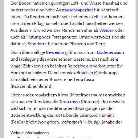
Der Boden hat einen günstigen Luft- und Wasserhaushalt und
besitzt meist eine hohe
Austauschkapazität
für Nährstoff-
Ionen. Da Rendzinen nicht sehr tief entwickelt sind, können
sie mit dem Pflug nur sehr oberflächlich bearbeiten werden.
Aus diesem Grund werden Rendzinen eher als
Weiden
oder
auch als
Hutung
oder Forst genutzt. Umso wertvoller sind sie
dafür als Standorte für seltene Pflanzen und Tiere.
Doch übermäßige
Beweidung
führt rasch zur
Bodenerosion
und Freilegung des anstehenden Gesteins. Erst nach sehr
langer Zeit kann sich bei einer Rendzina ein verbraunter Bv-
Horizont ausbilden. Dabei entwickelt sich in Mitteleuropa
allmählich ein neuer Boden, eine
Terra fusca
(Kalksteinbraunlehm).
Unter südeuropäischem Klima (Mittelmeerraum) entwickelt
sich aus der Rendzina die
Terra rossa
(Roterde). Rot deshalb,
weil sich unter den mediterranen Bedingungen bei der
Bodenentwicklung das rot färbende Eisenoxid Hämatit
(Fe
O
) bildet (von griech. „
haimatoeis
“ = blutig). (
ahabc.de
)
2
3
Weitere Informationen: