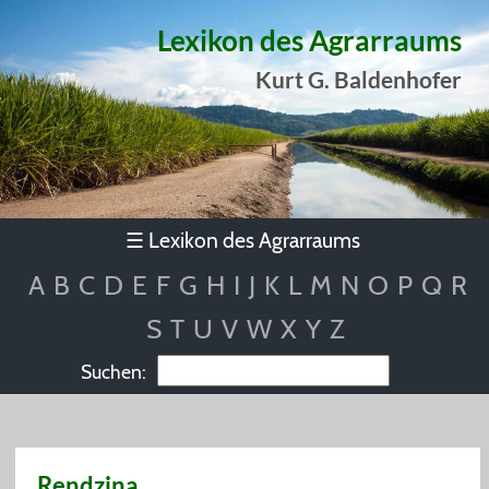
Lexikon des Agrarraums
Kurt G. Baldenhofer
Lexikon des Agrarraums
☰
A
B
C
D
E
F
G
H
I
J
K
L
M
N
O
P
Q
R
S
T
U
V
W
X
Y
Z
Suchen:
Rendzina