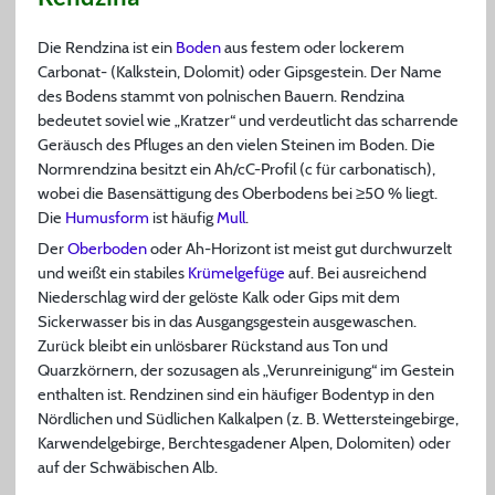
Die Rendzina ist ein
Boden
aus festem oder lockerem
Carbonat- (Kalkstein, Dolomit) oder Gipsgestein. Der Name
des Bodens stammt von polnischen Bauern. Rendzina
bedeutet soviel wie „Kratzer“ und verdeutlicht das scharrende
Geräusch des Pfluges an den vielen Steinen im Boden. Die
Normrendzina besitzt ein Ah/cC-Profil (c für carbonatisch),
wobei die Basensättigung des Oberbodens bei ≥50 % liegt.
Die
Humusform
ist häufig
Mull
.
Der
Oberboden
oder Ah-Horizont ist meist gut durchwurzelt
und weißt ein stabiles
Krümelgefüge
auf. Bei ausreichend
Niederschlag wird der gelöste Kalk oder Gips mit dem
Sickerwasser bis in das Ausgangsgestein ausgewaschen.
Zurück bleibt ein unlösbarer Rückstand aus Ton und
Quarzkörnern, der sozusagen als „Verunreinigung“ im Gestein
enthalten ist. Rendzinen sind ein häufiger Bodentyp in den
Nördlichen und Südlichen Kalkalpen (z. B. Wettersteingebirge,
Karwendelgebirge, Berchtesgadener Alpen, Dolomiten) oder
auf der Schwäbischen Alb.