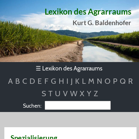
Lexikon des Agrarraums
Kurt G. Baldenhofer
Lexikon des Agrarraums
☰
A
B
C
D
E
F
G
H
I
J
K
L
M
N
O
P
Q
R
S
T
U
V
W
X
Y
Z
Suchen:
Spezialisierung