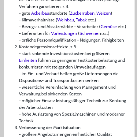
Verfahren garantieren, z.B.
- gute
Ackerbau
standorte (
Zuckerrüben
,
Weizen
)
- Klimaverhältnisse (
Weinbau
,
Tabak
etc.)
- Bezugs- und Absatzmärkte - Verarbeiter (
Gemüse
etc.)
- Lieferanten für
Vorleistungen
(
Schweine
mast)
- örtliche Personalqualifikation - Neigungen, Fähigkeiten
Kostendegressionseffekte, z.B.
- stark sinkende Investitionskosten bei größeren
Einheiten
führen zu geringerer Festkostenbelastung und
konkurrieren mit steigenden Umweltauflagen
- im Ein- und Verkauf helfen große Liefermengen die
Dispositions- und Transportkosten senken
- wesentliche Vereinfachung von Management und
Verwaltung bei sinkenden Kosten
- möglicher Einsatz leistungsfähiger Technik zur Senkung
der Arbeitskosten
- hohe Auslastung von Spezialmaschinen und moderner
Technik
Verbesserung der Marktsituation
- größere Angebotsmengen einheitlicher Qualität