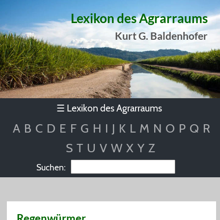
Lexikon des Agrarraums
Kurt G. Baldenhofer
Lexikon des Agrarraums
☰
A
B
C
D
E
F
G
H
I
J
K
L
M
N
O
P
Q
R
S
T
U
V
W
X
Y
Z
Suchen:
Regenwürmer