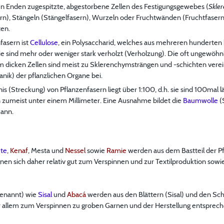
en Enden zugespitzte, abgestorbene Zellen des Festigungsgewebes (
Skle
sern), Stängeln (Stängelfasern), Wurzeln oder Fruchtwänden (Fruchtfaser
ten.
fasern ist
Cellulose
, ein Polysaccharid, welches aus mehreren hunderte
ie sind mehr oder weniger stark verholzt (Verholzung). Die oft ungewöh
m dicken Zellen sind meist zu Sklerenchymsträngen und -schichten verei
nik) der pflanzlichen Organe bei.
(Streckung) von Pflanzenfasern liegt über 1:100, d.h. sie sind 100mal l
en zumeist unter einem Millimeter. Eine Ausnahme bildet die
Baumwolle
(
ann.
ute
,
Kenaf
, Mesta und
Nessel
sowie
Ramie
werden aus dem Bastteil der P
gnen sich daher relativ gut zum Verspinnen und zur Textilproduktion so
genannt) wie
Sisal
und
Abacá
werden aus den Blättern (Sisal) und den S
r allem zum Verspinnen zu groben Garnen und der Herstellung entspre