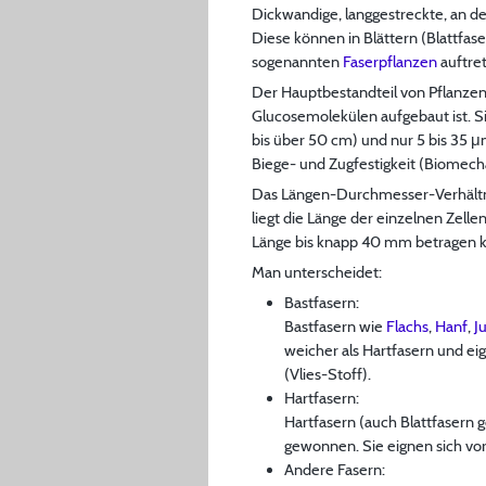
Dickwandige, langgestreckte, an d
Diese können in Blättern (Blattfa
sogenannten
Faserpflanzen
auftre
Der Hauptbestandteil von Pflanzen
Glucosemolekülen aufgebaut ist. S
bis über 50 cm) und nur 5 bis 35 μ
Biege- und Zugfestigkeit (Biomecha
Das Längen-Durchmesser-Verhältnis 
liegt die Länge der einzelnen Zell
Länge bis knapp 40 mm betragen k
Man unterscheidet:
Bastfasern:
Bastfasern wie
Flachs
,
Hanf
,
J
weicher als Hartfasern und ei
(Vlies-Stoff).
Hartfasern:
Hartfasern (auch Blattfasern 
gewonnen. Sie eignen sich vo
Andere Fasern: