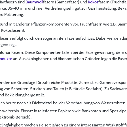
artfasern sind
Baumwoll
fasern (Samenfaser) und
Kokos
fasern (Fruchtfa
on ca. 35-40 mm und ihrer Verdrehung sehr gut zur Garnherstellung. Be
nd Polsterung.
rbund mit anderen Pflanzenkomponenten vor. Fruchtfasern wie z.B. Baum
. Kokosfasern).
fasern erfolgt durch den sogenannten Faseraufschluss. Dabei werden du
gereinigt.
ls nur Fasern. Diese Komponenten fallen bei der Fasergewinnung, dem so
rodukte
an. Aus ökologischen und ökonomischen Gründen legen die Fasera
senden die Grundlage für zahlreiche Produkte. Zumeist zu Garnen versponn
ung von Schnüren, Stricken und Tauen (z.B. für die Seefahrt). Zu Sackw
d Bekleidung hergestellt.
uch heute noch als Dichtmittel bei der Verschraubung von Wasserrohren.
n weiterhin Einsatz in reissfesten Papieren wie Banknoten und Spezialpap
ktronik-Bereich).
clingfähigkeit machen sie seit Jahren zu einem interessanten Werkstoff fü