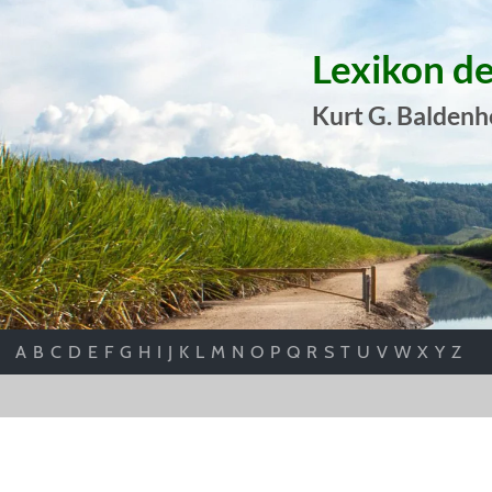
Lexikon d
Kurt G. Baldenh
A
B
C
D
E
F
G
H
I
J
K
L
M
N
O
P
Q
R
S
T
U
V
W
X
Y
Z