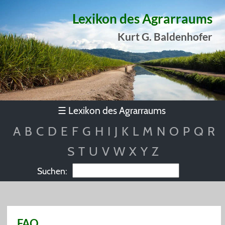
Lexikon des Agrarraums
Kurt G. Baldenhofer
Lexikon des Agrarraums
☰
A
B
C
D
E
F
G
H
I
J
K
L
M
N
O
P
Q
R
S
T
U
V
W
X
Y
Z
Suchen:
FAO