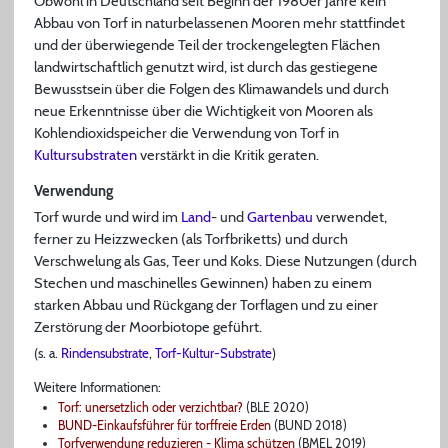
Obwohl in Deutschland seit Beginn der 1980er Jahre kein
Abbau von Torf in naturbelassenen Mooren mehr stattfindet
und der überwiegende Teil der trockengelegten Flächen
landwirtschaftlich genutzt wird, ist durch das gestiegene
Bewusstsein über die Folgen des Klimawandels und durch
neue Erkenntnisse über die Wichtigkeit von Mooren als
Kohlendioxidspeicher die Verwendung von Torf in
Kultursubstraten
verstärkt in die Kritik geraten.
Verwendung
Torf wurde und wird im
Land
- und
Gartenbau
verwendet,
ferner zu Heizzwecken (als Torfbriketts) und durch
Verschwelung als Gas, Teer und Koks. Diese Nutzungen (durch
Stechen und maschinelles Gewinnen) haben zu einem
starken Abbau und Rückgang der Torflagen und zu einer
Zerstörung der Moorbiotope geführt.
(s. a.
Rindensubstrate
,
Torf-Kultur-Substrate
)
Weitere Informationen:
Torf: unersetzlich oder verzichtbar?
(BLE 2020)
BUND-Einkaufsführer für torffreie Erden
(BUND 2018)
Torfverwendung reduzieren - Klima schützen
(BMEL 2019)