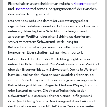
Eigenschaften unterscheidet man zwischen
Niedermoor
torf
und
Hochmoor
torf sowie Übergangsmoortorf, der zwischen
den beiden Haupttypen steht.
Das Alter des Torfs und damit der Zersetzungsgrad der
organischen Substanz nimmt in Hochmooren von oben nach
unten zu, daher liegt eine Schicht aus hellem, schwach
zersetztem
Weißtorf
über einer Schicht aus dunklerem,
stärker zersetztem
Schwarztorf
. Bedeutung für
Kultursubstarte hat wegen seiner vorteilhaften und
homogenen Eigenschaften fast nur Hochmoortorf.
Entsprechend dem Grad der Verdichtung ergibt sich ein
unterschiedlicher Heizwert. Die Variation reicht vom Weißtorf
über den Brauntorf bis zum Schwarztorf. Der helle Weißtorf
lässt die Struktur der Pflanzen noch deutlich erkennen, bei
weiterer Zersetzung entsteht ein homogener, wenigstens bei
Betrachtung mit bloßem Auge strukturloser Körper, Brauntorf
oder Bunttorf genannt. Die älteste Torfschicht ist der
Schwarztorf. Die unteren Schichten eines Torflagers sind
dabei (weil älter, größerem Druck ausgesetzt und während
der Entstehung auch durchlüftet) in der Zersetzung weiter