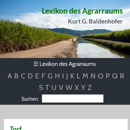
Lexikon des Agrarraums
Kurt G. Baldenhofer
Lexikon des Agrarraums
☰
A
B
C
D
E
F
G
H
I
J
K
L
M
N
O
P
Q
R
S
T
U
V
W
X
Y
Z
Suchen:
Torf