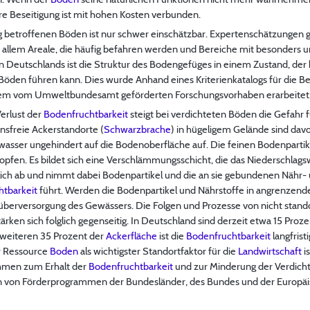
e Beseitigung ist mit hohen Kosten verbunden.
 betroffenen Böden ist nur schwer einschätzbar. Expertenschätzungen g
r allem Areale, die häufig befahren werden und Bereiche mit besonders 
 Deutschlands ist die Struktur des Bodengefüges in einem Zustand, der 
Böden führen kann. Dies wurde Anhand eines Kriterienkatalogs für die B
inem vom Umweltbundesamt geförderten Forschungsvorhaben erarbeitet
erlust der
Bodenfruchtbarkeit
steigt bei verdichteten Böden die Gefahr
nsfreie Ackerstandorte (
Schwarzbrache
) in hügeligem Gelände sind dav
swasser ungehindert auf die Bodenoberfläche auf. Die feinen Bodenparti
pfen. Es bildet sich eine Verschlämmungsschicht, die das Niederschlags
hlich ab und nimmt dabei Bodenpartikel und die an sie gebundenen Nähr- 
tbarkeit
führt. Werden die Bodenpartikel und Nährstoffe in angrenzend
füberversorgung des Gewässers. Die Folgen und Prozesse von nicht stan
ken sich folglich gegenseitig. In Deutschland sind derzeit etwa 15 Proz
 weiteren 35 Prozent der
Ackerfläche
ist die
Bodenfruchtbarkeit
langfrist
r Ressource
Boden
als wichtigster Standortfaktor für die
Landwirtschaft
i
hmen zum Erhalt der
Bodenfruchtbarkeit
und zur Minderung der Verdichtu
von Förderprogrammen der Bundesländer, des Bundes und der Europäis