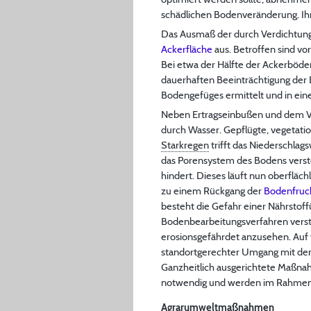
schädlichen Bodenveränderung. Ihr
Das Ausmaß der durch Verdichtung
Ackerfläche
aus. Betroffen sind vo
Bei etwa der Hälfte der Ackerböden
dauerhaften Beeinträchtigung der 
Bodengefüges ermittelt und in e
Neben Ertragseinbußen und dem V
durch Wasser. Gepflügte, vegetatio
Starkregen
trifft das Niederschlag
das Porensystem des Bodens versto
hindert. Dieses läuft nun oberfläc
zu einem Rückgang der
Bodenfruch
besteht die Gefahr einer Nährstof
Bodenbearbeitungsverfahren verstär
erosionsgefährdet anzusehen. Auf
standortgerechter Umgang mit de
Ganzheitlich ausgerichtete Maßna
notwendig und werden im Rahmen 
Agrarumweltmaßnahmen