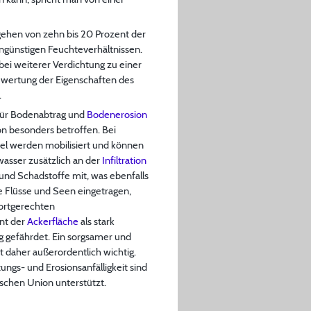
ehen von zehn bis 20 Prozent der
ungünstigen Feuchteverhältnissen.
bei weiterer Verdichtung zu einer
ewertung der Eigenschaften des
.
 für Bodenabtrag und
Bodenerosion
on besonders betroffen. Bei
kel werden mobilisiert und können
wasser zusätzlich an der
Infiltration
und Schadstoffe mit, was ebenfalls
e Flüsse und Seen eingetragen,
dortgerechten
ent der
Ackerfläche
als stark
ig gefährdet. Ein sorgsamer und
st daher außerordentlich wichtig.
ngs- und Erosionsanfälligkeit sind
chen Union unterstützt.