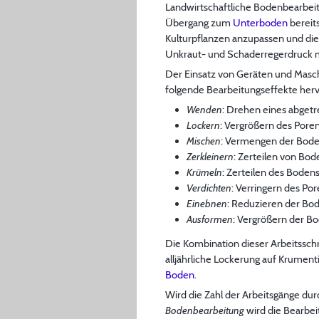
Landwirtschaftliche Bodenbearbeitu
Übergang zum
Unterboden
bereits
Kulturpflanzen anzupassen und die
Unkraut- und Schaderregerdruck m
Der Einsatz von Geräten und Masch
folgende Bearbeitungseffekte herv
Wenden
: Drehen eines abget
Lockern
: Vergrößern des Por
Mischen
: Vermengen der Bode
Zerkleinern
: Zerteilen von Bo
Krümeln
: Zerteilen des Boden
Verdichten
: Verringern des P
Einebnen
: Reduzieren der Bo
Ausformen
: Vergrößern der B
Die Kombination dieser Arbeitsschr
alljährliche Lockerung auf Krumen
Boden
.
Wird die Zahl der Arbeitsgänge du
Bodenbearbeitung
wird die Bearbei