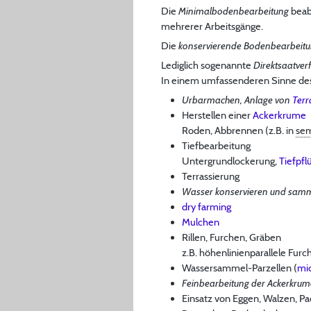
Die
Minimalbodenbearbeitung
beab
mehrerer Arbeitsgänge.
Die
konservierende Bodenbearbeit
Lediglich sogenannte
Direktsaatver
In einem umfassenderen Sinne des B
Urbarmachen, Anlage von
Terr
Herstellen einer
Ackerkrume
Roden, Abbrennen (z.B. in
sem
Tiefbearbeitung
Untergrundlockerung,
Tiefpfl
Terrassierung
Wasser konservieren und samm
dry farming
Mulchen
Rillen, Furchen, Gräben
z.B. höhenlinienparallele Fur
Wassersammel-Parzellen (
mi
Feinbearbeitung der Ackerkrum
Einsatz von Eggen, Walzen, P