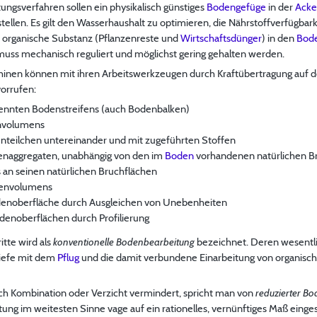
ngsverfahren sollen ein physikalisch günstiges
Bodengefüge
in der
Acke
tellen. Es gilt den Wasserhaushalt zu optimieren, die Nährstoffverfügba
 organische Substanz (Pflanzenreste und
Wirtschaftsdünger
) in den
Bod
uss mechanisch reguliert und möglichst gering gehalten werden.
inen können mit ihren Arbeitswerkzeugen durch Kraftübertragung auf d
orrufen:
rennten Bodenstreifens (auch Bodenbalken)
envolumens
nteilchen untereinander und mit zugeführten Stoffen
denaggregaten, unabhängig von den im
Boden
vorhandenen natürlichen B
s an seinen natürlichen Bruchflächen
orenvolumens
denoberfläche durch Ausgleichen von Unebenheiten
odenoberflächen durch Profilierung
itte wird als
konventionelle Bodenbearbeitung
bezeichnet. Deren wesentli
tiefe mit dem
Pflug
und die damit verbundene Einarbeitung von organisch
rch Kombination oder Verzicht vermindert, spricht man von
reduzierter B
tung im weitesten Sinne vage auf ein rationelles, vernünftiges Maß einge