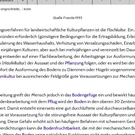
Quelle: Francke 1995
sverfahren für landwirtschaftliche Kulturpflanzen ist die
Flachkultur
. Ei
Gründen erforderlich (günstigere Bedingungen für die Ertragsbildung, Erl
gulierung des Wasserhaushalts, Verhütung von Versalzungsschäden, Einarb
njährigen Kulturen, aber auch bei mehrjährigen und vereinzelt bei Daue
ng entweder auf einer Flachbearbeitung, der Arbeitsgänge zur Ausformu
 (
Häufelkultur
) der Aussaat und der
Pflanzung
folgen, oder es wird bei d
sofort die Ausformung des Bodens zu Dämmen oder Hügeln vorgenommen
mkultur
bei ausreichender Feldgröße gute Voraussetzungen zur Mechani
itung greift der Mensch jedoch in das
Bodengefüge
ein und bewirkt häu
Bodenbearbeitung mit dem
Pflug
wird der
Boden
in den oberen 30 Zentim
rt. Damit entsteht einerseits eine gut durchlüftete und durchwurzelbare
ie ist Voraussetzung für die störungsfreie Aussaat der Kulturpflanzen und
ung. Diese Gefahr erhöht sich bei häufigem Befahren mit schwerem Gerä
verdichtungen kann die
Bodenfruchtbarkeit
, die mit der mechanischen B
n. Wenn der
Boden
seine natürlichen Funktionen nicht mehr wahrnehmen