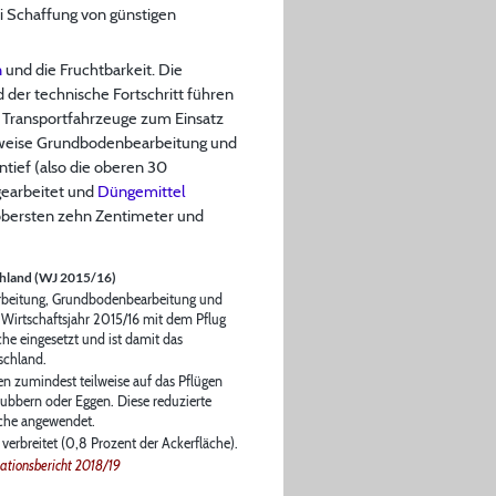
ei Schaffung von günstigen
n
und die Fruchtbarkeit. Die
d der technische Fortschritt führen
d Transportfahrzeuge zum Einsatz
gsweise Grundbodenbearbeitung und
tief (also die oberen 30
earbeitet und
Düngemittel
obersten zehn Zentimeter und
chland (WJ 2015/16)
arbeitung, Grundbodenbearbeitung und
Wirtschaftsjahr 2015/16 mit dem Pflug
che eingesetzt und ist damit das
schland.
en zumindest teilweise auf das Pflügen
rubbern oder Eggen. Diese reduzierte
äche angewendet.
erbreitet (0,8 Prozent der Ackerfläche).
uationsbericht 2018/19