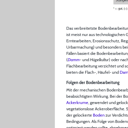
Das verbreitetste Bodenbearbeitung
ist meist nur aus technologischen 
Erntearbeiten, Erosionsschutz, Re
Urbarmachung) und besonders bei ei
Fällen basiert die Bodenbearbeitu
(
Damm
- und
Hügelkultur
) oder nach
Flachbearbeitung verzichtet und 
bieten die Flach-, Häufel- und
Dam
Folgen der Bodenbearbeitung
Mit der mechanischen Bodenbearbe
beabsichtigten Wirkung. Bei der 
Ackerkrume
, gewendet und gelocke
vegetationslose Ackeroberfläche. S
der gelockerte
Boden
zur Verdicht
Bedingungen. Als Folge von Boden
optimiert werden sollte, abnehme