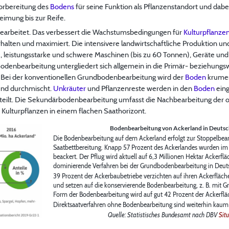
orbereitung des
Bodens
für seine Funktion als Pflanzenstandort und dab
mung bis zur Reife.
arbeitet. Das verbessert die Wachstumsbedingungen für
Kulturpflanze
rhalten und maximiert. Die intensivere landwirtschaftliche Produktion un
te, leistungsstarke und schwere Maschinen (bis zu 60 Tonnen), Geräte un
Bodenbearbeitung untergliedert sich allgemein in die Primär- beziehun
 Bei der konventionellen Grundbodenbearbeitung wird der
Boden
krumen
und durchmischt.
Unkräuter
und Pflanzenreste werden in den
Boden
eing
teilt. Die Sekundärbodenbearbeitung umfasst die Nachbearbeitung der 
e Kulturpflanzen in einem flachen Saathorizont.
Bodenbearbeitung von Ackerland in Deuts
Die Bodenbearbeitung auf dem Ackerland erfolgt zur Stoppelbe
Saatbettbereitung. Knapp 57 Prozent des Ackerlandes wurden im 
beackert. Der Pflug wird aktuell auf 6,3 Millionen Hektar Ackerflä
dominierende Verfahren bei der Grundbodenbearbeitung in Deut
39 Prozent der Ackerbaubetriebe verzichten auf ihren Ackerfläch
und setzen auf die konservierende Bodenbearbeitung, z. B. mit G
Form der Bodenbearbeitung wird auf gut 42 Prozent der Ackerfl
Direktsaatverfahren ohne Bodenbearbeitung sind weiterhin kaum v
Quelle: Statistisches Bundesamt nach DBV
Sit