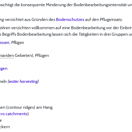
sichtigt die konsequente Minderung der Bodenbearbeitungsintensität und
ung
verzichtet aus Gründen des
Bodenschutzes
auf den Pflugeinsatz.
fahren
verzichten vollkommen auf eine Bodenbearbeitung vor der Einbr
egriffs Bodenbearbeitung lassen sich die Tätigkeiten in drei Gruppen u
assen
, Pflügen
iariden
Gebieten), Pflügen
ügen
eln (
water harvesting
)
chen (contour ridges) am Hang
cro catchments
)
e
ackern