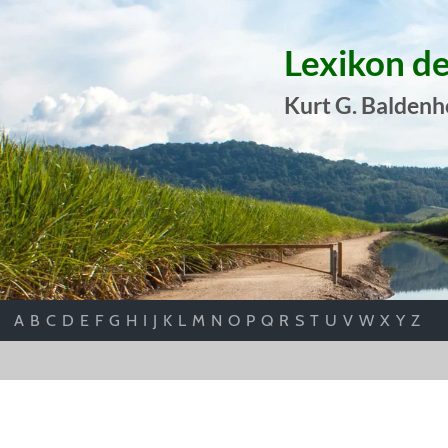
Lexikon d
Kurt G. Baldenh
A
B
C
D
E
F
G
H
I
J
K
L
M
N
O
P
Q
R
S
T
U
V
W
X
Y
Z