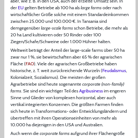
aber, wie z. B. in den USA, auch der erzielte Umsatz sein. In
der
EU
gelten Betriebe ab 100 ha als
large farms
oder nach
wirtschaftlicher Größe solche mit einem Standardeinkommen
zwischen 25.000 und 100.000 €. In Tansania sind
demgegenüber
large-scale farms
schon Betriebe, die mehr als
20 ha Land kultivieren oder 50 Rinder oder 100
Ziegen/Schafe/Schweine oder 1.000 Hühner halten.
Weltweit beträgt der Anteil der large-scale farms über 50 ha
zwar nur 1 %, sie bewirtschaften aber 65 % der agrarischen
Fläche (
FAO
). Viele der agrarischen Großbetriebe haben
historische, z. T. weit zurückreichende Wurzeln (
Feudalismus
,
Kolonialzeit, Sozialismus). Die meisten der großen
Agrarbetriebe sind heute sogenannte
corporate (non-family)
farms
. Sie sind ein wichtiger Teil des
Agribusiness
im engeren
Sinne und Glieder von komplexen horizontal, aber auch
vertikal integrierten Konzernen. Die größten Farmen finden
sich heute in Transformations- oder Entwicklungsländern und
übertreffen mit ihren Operationseinheiten von mehr als
10.000 ha diejenigen in den USA und Australien.
Auch wenn die
corporate farms
aufgrund ihrer Flächengröße