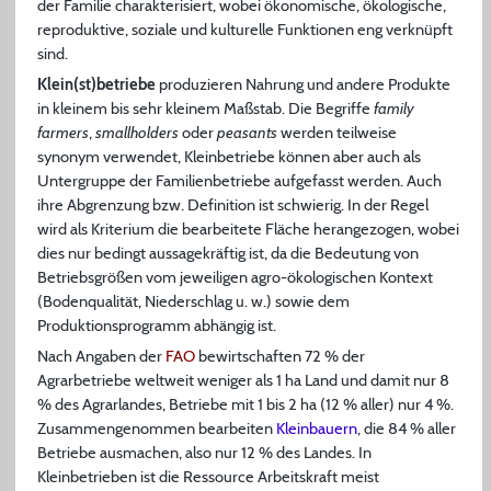
der Familie charakterisiert, wobei ökonomische, ökologische,
reproduktive, soziale und kulturelle Funktionen eng verknüpft
sind.
Klein(st)betriebe
produzieren Nahrung und andere Produkte
in kleinem bis sehr kleinem Maßstab. Die Begriffe
family
farmers
,
smallholders
oder
peasants
werden teilweise
synonym verwendet, Kleinbetriebe können aber auch als
Untergruppe der Familienbetriebe aufgefasst werden. Auch
ihre Abgrenzung bzw. Definition ist schwierig. In der Regel
wird als Kriterium die bearbeitete Fläche herangezogen, wobei
dies nur bedingt aussagekräftig ist, da die Bedeutung von
Betriebsgrößen vom jeweiligen agro-ökologischen Kontext
(Bodenqualität, Niederschlag u. w.) sowie dem
Produktionsprogramm abhängig ist.
Nach Angaben der
FAO
bewirtschaften 72 % der
Agrarbetriebe weltweit weniger als 1 ha Land und damit nur 8
% des Agrarlandes, Betriebe mit 1 bis 2 ha (12 % aller) nur 4 %.
Zusammengenommen bearbeiten
Kleinbauern
, die 84 % aller
Betriebe ausmachen, also nur 12 % des Landes. In
Kleinbetrieben ist die Ressource Arbeitskraft meist