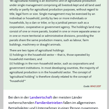
“An agricultural holding is an economic unit of agricultural production
under single management comprising all livestock kept and all land used
wholly or partly for agricultural production purposes, without regard to
title, legal form or size. Single management may be exercised by an
individual or household, jointly by two or more individuals or
households, by a clan or tribe, or by a juridical person such as a
corporation, cooperative or government agency. The holding’s land may
consist of one or more parcels, located in one or more separate areas or
in one or more territorial or administrative divisions, providing the
parcels share the same production means, such as labour, farm
buildings, machinery or draught animals.
There are two types of agricultural holdings:
(i) holdings in the household sector – that is, those operated by
household members; and
(ii) holdings in the non-household sector, such as corporations and
government institutions. In most developing countries, the majority of
agricultural production is in the household sector. The concept of
“agricultural holding” is therefore closely related to the concept of
“household””
Quelle:
WHO 2017
Bei den in der
Landwirtschaft
der meisten Länder
vorherrschenden
Familienbetrieben
fallen im allgemeinen
Betriebsleiter und Unternehmer in einer Person zusammen.