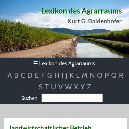
Lexikon des Agrarraums
Kurt G. Baldenhofer
Lexikon des Agrarraums
☰
A
B
C
D
E
F
G
H
I
J
K
L
M
N
O
P
Q
R
S
T
U
V
W
X
Y
Z
Suchen:
landwirtschaftlicher Betrieb