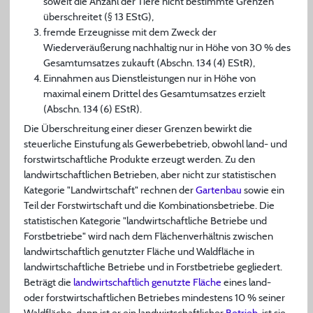
soweit die Anzahl der Tiere nicht bestimmte Grenzen
überschreitet (§ 13 EStG),
fremde Erzeugnisse mit dem Zweck der
Wiederveräußerung nachhaltig nur in Höhe von 30 % des
Gesamtumsatzes zukauft (Abschn. 134 (4) EStR),
Einnahmen aus Dienstleistungen nur in Höhe von
maximal einem Drittel des Gesamtumsatzes erzielt
(Abschn. 134 (6) EStR).
Die Überschreitung einer dieser Grenzen bewirkt die
steuerliche Einstufung als Gewerbebetrieb, obwohl land- und
forstwirtschaftliche Produkte erzeugt werden. Zu den
landwirtschaftlichen Betrieben, aber nicht zur statistischen
Kategorie "Landwirtschaft" rechnen der
Gartenbau
sowie ein
Teil der Forstwirtschaft und die Kombinationsbetriebe. Die
statistischen Kategorie "landwirtschaftliche Betriebe und
Forstbetriebe" wird nach dem Flächenverhältnis zwischen
landwirtschaftlich genutzter Fläche und Waldfläche in
landwirtschaftliche Betriebe und in Forstbetriebe gegliedert.
Beträgt die
landwirtschaftlich genutzte Fläche
eines land-
oder forstwirtschaftlichen Betriebes mindestens 10 % seiner
Waldfläche, dann ist er ein landwirtschaftlicher
Betrieb
, ist sie