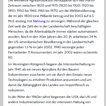
Die weltweite Agrarproduktion verdoppelte sich vier Mal im
Zeitraum zwischen 1820 und 1975 (1820 bis 1920; 1920 bis
1950; 1950 bis 1965; 1965 bis 1975) um die Weltbevölkerung,
die im Jahr 1800 eine Milliarde betrug und bis 2002 auf 6.5
Mrd. anstieg, mit
Nahrung
zu versorgen. Während der gleichen
Zeit sank die Zahl der in der Landwirtschaft beschäftigten
Menschen, da die Arbeitsabläufe immer stärker automatisiert
wurden. Noch in den 30er Jahren des 20. Jh. arbeiteten 24 %
der US-amerikanischen Bevölkerung in der Landwirtschaft
gegenüber 1,5 % im Jahr 2002. 1940 versorgte jeder
Farmarbeiter 11 Konsumenten, im Jahr 2002 waren es bereits
90.
Im Vereinigten Königreich begann die Intensivtierhaltung im
Jahr 1947, als ein neues
Agriculture Act
den Bauern
Subventionen zusicherte, um sie durch den Einsatz neuer
Technologien zu erhöhter Produktion anzureizen und um
damit die Abhängigkeit des Landes von Importfleisch zu
reduzieren.
In der Mitte der 1960er Jahre begannen die USA, das UK und
andere Industrienationen mit der intensiven Haltung von