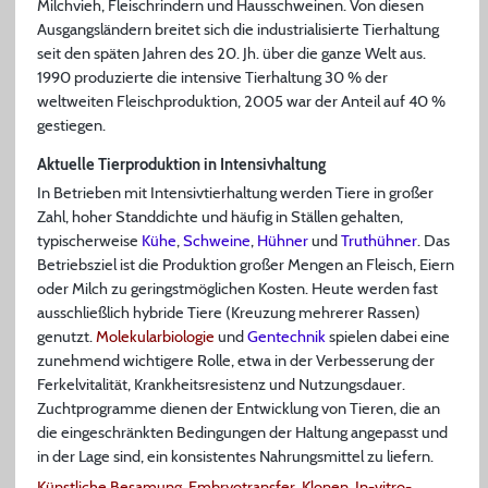
Milchvieh, Fleischrindern und Hausschweinen. Von diesen
Ausgangsländern breitet sich die industrialisierte Tierhaltung
seit den späten Jahren des 20. Jh. über die ganze Welt aus.
1990 produzierte die intensive Tierhaltung 30 % der
weltweiten Fleischproduktion, 2005 war der Anteil auf 40 %
gestiegen.
Aktuelle Tierproduktion in Intensivhaltung
In Betrieben mit Intensivtierhaltung werden Tiere in großer
Zahl, hoher Standdichte und häufig in Ställen gehalten,
typischerweise
Kühe
,
Schweine
,
Hühner
und
Truthühner
. Das
Betriebsziel ist die Produktion großer Mengen an Fleisch, Eiern
oder Milch zu geringstmöglichen Kosten. Heute werden fast
ausschließlich hybride Tiere (Kreuzung mehrerer Rassen)
genutzt.
Molekularbiologie
und
Gentechnik
spielen dabei eine
zunehmend wichtigere Rolle, etwa in der Verbesserung der
Ferkelvitalität, Krankheitsresistenz und Nutzungsdauer.
Zuchtprogramme dienen der Entwicklung von Tieren, die an
die eingeschränkten Bedingungen der Haltung angepasst und
in der Lage sind, ein konsistentes Nahrungsmittel zu liefern.
Künstliche Besamung
,
Embryotransfer
,
Klonen
,
In-vitro-