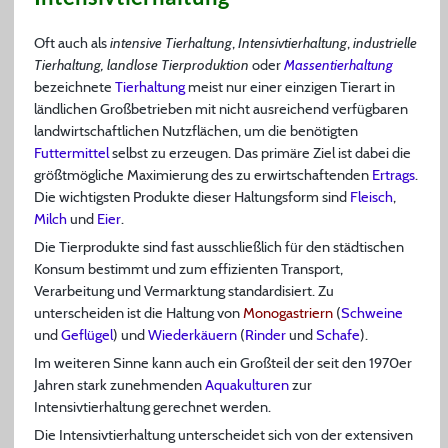
Oft auch als
intensive Tierhaltung
,
Intensivtierhaltung
,
industrielle
Tierhaltung, landlose Tierproduktion
oder
Massentierhaltung
bezeichnete
Tierhaltung
meist nur einer einzigen Tierart in
ländlichen Großbetrieben mit nicht ausreichend verfügbaren
landwirtschaftlichen Nutzflächen, um die benötigten
Futtermittel
selbst zu erzeugen. Das primäre Ziel ist dabei die
größtmögliche Maximierung des zu erwirtschaftenden
Ertrags
.
Die wichtigsten Produkte dieser Haltungsform sind
Fleisch
,
Milch
und
Eier
.
Die Tierprodukte sind fast ausschließlich für den städtischen
Konsum bestimmt und zum effizienten Transport,
Verarbeitung und Vermarktung standardisiert. Zu
unterscheiden ist die Haltung von
Monogastriern
(
Schweine
und
Geflügel
) und
Wiederkäuern
(
Rinder
und
Schafe
).
Im weiteren Sinne kann auch ein Großteil der seit den 1970er
Jahren stark zunehmenden
Aquakulturen
zur
Intensivtierhaltung gerechnet werden.
Die Intensivtierhaltung unterscheidet sich von der extensiven