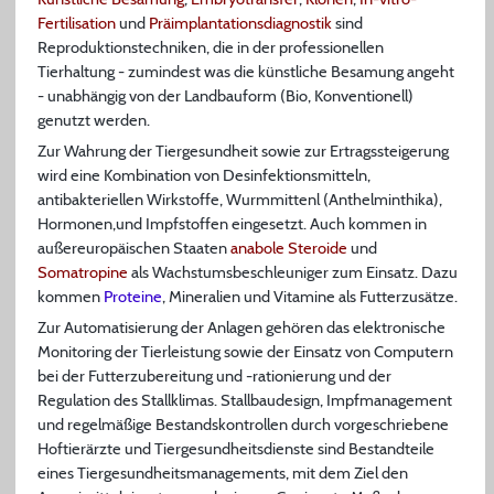
Fertilisation
und
Präimplantationsdiagnostik
sind
Reproduktionstechniken, die in der professionellen
Tierhaltung - zumindest was die künstliche Besamung angeht
- unabhängig von der Landbauform (Bio, Konventionell)
genutzt werden.
Zur Wahrung der Tiergesundheit sowie zur Ertragssteigerung
wird eine Kombination von Desinfektionsmitteln,
antibakteriellen Wirkstoffe, Wurmmittenl (Anthelminthika),
Hormonen,und Impfstoffen eingesetzt. Auch kommen in
außereuropäischen Staaten
anabole Steroide
und
Somatropine
als Wachstumsbeschleuniger zum Einsatz. Dazu
kommen
Proteine
, Mineralien und Vitamine als Futterzusätze.
Zur Automatisierung der Anlagen gehören das elektronische
Monitoring der Tierleistung sowie der Einsatz von Computern
bei der Futterzubereitung und -rationierung und der
Regulation des Stallklimas. Stallbaudesign, Impfmanagement
und regelmäßige Bestandskontrollen durch vorgeschriebene
Hoftierärzte und Tiergesundheitsdienste sind Bestandteile
eines Tiergesundheitsmanagements, mit dem Ziel den