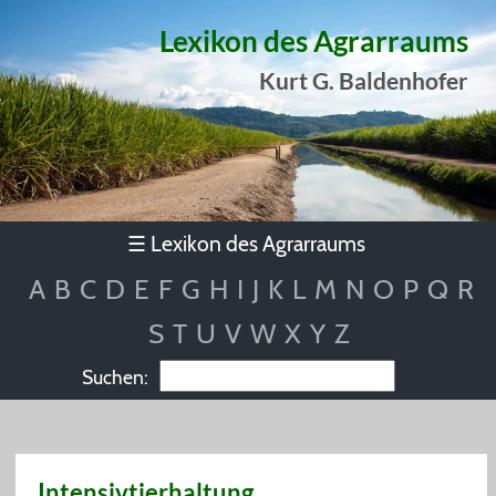
Lexikon des Agrarraums
Kurt G. Baldenhofer
Lexikon des Agrarraums
☰
A
B
C
D
E
F
G
H
I
J
K
L
M
N
O
P
Q
R
S
T
U
V
W
X
Y
Z
Suchen:
Intensivtierhaltung