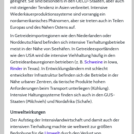
geeignet. Sie sind besonders in den OECD-Staaten, aber auch
mit steigender Tendenz in Asien verbreitet. Intensive
Wiederkäuerproduktionssysteme sind vorrangig ein
nordamerikanisches Phänomen, aber sie treten auch in Teilen
Europas und des Nahen Ostens auf.
In Getreideimportregionen wie den Niederlanden oder
Norddeutschland befinden sich intensive Tierhaltungsbetriebe
meist in der Nähe von Seehäfen. In Getreideexportländern
wie den USA wird die intensive Viehhaltung häufig in den
Getreideanbauregionen betrieben (z. B.
Schweine
in Iowa,
Rinder
in Texas). In Entwicklungsländern mit schlecht
entwickelter Infrastruktur befinden sich die Betriebe in der
Nähe urbaner Zentren, da tierische Produkte hohen
Anforderungen beim Transport unterliegen (Kühlung).
Intensive Haltungssysteme finden sich auch in den GUS-
Staaten (Milchvieh) und Nordafrika (Schafe).
Umweltwirkungen
Der Aufstieg der Intensivlandwirtschaft und damit auch der
intensiven Tierhaltung machte sie weltweit zur größten
Bedrohung für die
Umwelt
durch den Verlust von