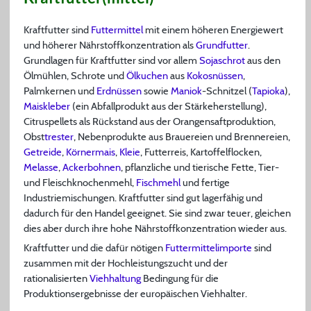
Kraftfutter sind
Futtermittel
mit einem höheren Energiewert
und höherer Nährstoffkonzentration als
Grundfutter
.
Grundlagen für Kraftfutter sind vor allem
Sojaschrot
aus den
Ölmühlen, Schrote und
Ölkuchen
aus
Kokosnüssen
,
Palmkernen und
Erdnüssen
sowie
Maniok
-Schnitzel (
Tapioka
),
Maiskleber
(ein Abfallprodukt aus der Stärkeherstellung),
Citruspellets als Rückstand aus der Orangensaftproduktion,
Obst
trester
, Nebenprodukte aus Brauereien und Brennereien,
Getreide
,
Körnermais
,
Kleie
, Futterreis, Kartoffelflocken,
Melasse
,
Ackerbohnen
, pflanzliche und tierische Fette, Tier-
und Fleischknochenmehl,
Fischmehl
und fertige
Industriemischungen. Kraftfutter sind gut lagerfähig und
dadurch für den Handel geeignet. Sie sind zwar teuer, gleichen
dies aber durch ihre hohe Nährstoffkonzentration wieder aus.
Kraftfutter und die dafür nötigen
Futtermittelimporte
sind
zusammen mit der Hochleistungszucht und der
rationalisierten
Viehhaltung
Bedingung für die
Produktionsergebnisse der europäischen Viehhalter.