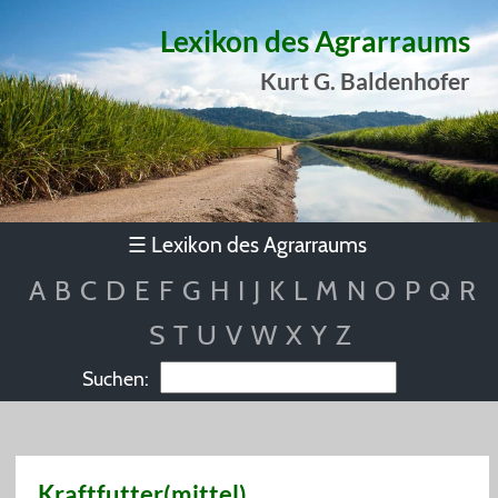
Lexikon des Agrarraums
Kurt G. Baldenhofer
Lexikon des Agrarraums
☰
A
B
C
D
E
F
G
H
I
J
K
L
M
N
O
P
Q
R
S
T
U
V
W
X
Y
Z
Suchen:
Kraftfutter(mittel)