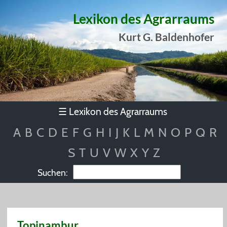
Lexikon des Agrarraums
Kurt G. Baldenhofer
Lexikon des Agrarraums
☰
A
B
C
D
E
F
G
H
I
J
K
L
M
N
O
P
Q
R
S
T
U
V
W
X
Y
Z
Suchen:
Topinambur