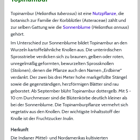
Topinambur (
Helianthus tuberosus
) ist eine
Nutzpflanze
, die
botanisch zur Familie der Korbblütler (Asteraceae) zählt und
zur selben Gattung wie die
Sonnenblume
(
Helianthus annuus
)
gehört.
Im Unterschied zur Sonnenblume bildet Topinambur an den
Wurzeln kartoffelähnliche Knollen aus. Die unterirdischen
Sprosstriebe verdicken sich zu braunen, gelben oder roten,
unregelmäßig geformten, bewurzelten Sprossknollen
(
Stolonen
), denen die Pflanze auch den Namen „Erdbirne“
verdankt. Der zwei bis drei Meter hohe markgefüllte Stängel
sowie die gegenständigen, herzförmigen Blätter sind rau
geborstet. Ab September blüht Topinambur dottergelb. Mit 5 -
10 cm Durchmesser sind die Blütenkörbe deutlich kleiner als
bei der Sonnenblume. Die Topinamburpflanze vermehrt sich
vegetativ aus den Knollen. Der wichtigste Inhaltsstoff der
Knolle ist der Fruchtzucker
Inulin
.
Herkunft
Die Indianer Mittel- und Nordamerikas kultivierten