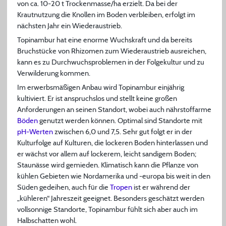
von ca. 10-20 t Trockenmasse/ha erzielt. Da bei der
Krautnutzung die Knollen im Boden verbleiben, erfolgt im
nächsten Jahr ein Wiederaustrieb.
Topinambur hat eine enorme Wuchskraft und da bereits
Bruchstücke von Rhizomen zum Wiederaustrieb ausreichen,
kann es zu Durchwuchsproblemen in der Folgekultur und zu
Verwilderung kommen.
Im erwerbsmäßigen Anbau wird Topinambur einjährig
kultiviert. Er ist anspruchslos und stellt keine großen
Anforderungen an seinen Standort, wobei auch nährstoffarme
Böden
genutzt werden können. Optimal sind Standorte mit
pH-Werten
zwischen 6,0 und 7,5. Sehr gut folgt er in der
Kulturfolge auf Kulturen, die lockeren Boden hinterlassen und
er wächst vor allem auf lockerem, leicht sandigem Boden;
Staunässe wird gemieden. Klimatisch kann die Pflanze von
kühlen Gebieten wie Nordamerika und -europa bis weit in den
Süden gedeihen, auch für die
Tropen
ist er während der
„kühleren“ Jahreszeit geeignet. Besonders geschätzt werden
vollsonnige Standorte, Topinambur fühlt sich aber auch im
Halbschatten wohl.