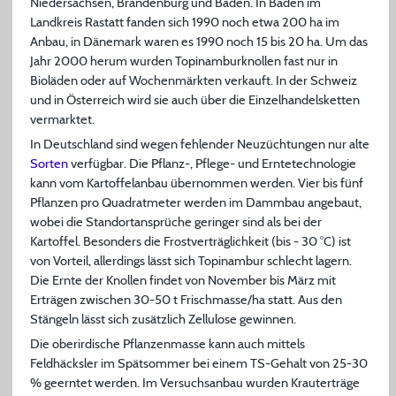
Niedersachsen, Brandenburg und Baden. In Baden im
Landkreis Rastatt fanden sich 1990 noch etwa 200 ha im
Anbau, in Dänemark waren es 1990 noch 15 bis 20 ha. Um das
Jahr 2000 herum wurden Topinamburknollen fast nur in
Bioläden oder auf Wochenmärkten verkauft. In der Schweiz
und in Österreich wird sie auch über die Einzelhandelsketten
vermarktet.
In Deutschland sind wegen fehlender Neuzüchtungen nur alte
Sorten
verfügbar. Die Pflanz-, Pflege- und Erntetechnologie
kann vom Kartoffelanbau übernommen werden. Vier bis fünf
Pflanzen pro Quadratmeter werden im Dammbau angebaut,
wobei die Standortansprüche geringer sind als bei der
Kartoffel. Besonders die Frostverträglichkeit (bis - 30 °C) ist
von Vorteil, allerdings lässt sich Topinambur schlecht lagern.
Die Ernte der Knollen findet von November bis März mit
Erträgen zwischen 30-50 t Frischmasse/ha statt. Aus den
Stängeln lässt sich zusätzlich Zellulose gewinnen.
Die oberirdische Pflanzenmasse kann auch mittels
Feldhäcksler im Spätsommer bei einem TS-Gehalt von 25-30
% geerntet werden. Im Versuchsanbau wurden Krauterträge