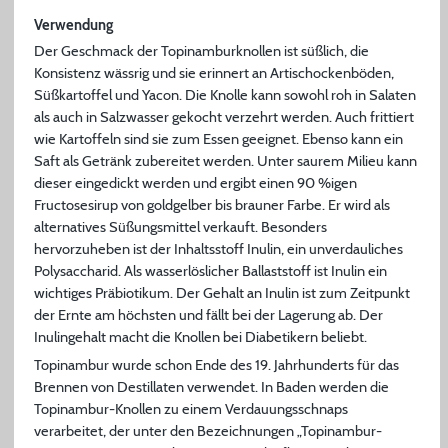
Verwendung
Der Geschmack der Topinamburknollen ist süßlich, die
Konsistenz wässrig und sie erinnert an Artischockenböden,
Süßkartoffel und Yacon. Die Knolle kann sowohl roh in Salaten
als auch in Salzwasser gekocht verzehrt werden. Auch frittiert
wie Kartoffeln sind sie zum Essen geeignet. Ebenso kann ein
Saft als Getränk zubereitet werden. Unter saurem Milieu kann
dieser eingedickt werden und ergibt einen 90 %igen
Fructosesirup von goldgelber bis brauner Farbe. Er wird als
alternatives Süßungsmittel verkauft. Besonders
hervorzuheben ist der Inhaltsstoff Inulin, ein unverdauliches
Polysaccharid. Als wasserlöslicher Ballaststoff ist Inulin ein
wichtiges Präbiotikum. Der Gehalt an Inulin ist zum Zeitpunkt
der Ernte am höchsten und fällt bei der Lagerung ab. Der
Inulingehalt macht die Knollen bei Diabetikern beliebt.
Topinambur wurde schon Ende des 19. Jahrhunderts für das
Brennen von Destillaten verwendet. In Baden werden die
Topinambur-Knollen zu einem Verdauungsschnaps
verarbeitet, der unter den Bezeichnungen „Topinambur-