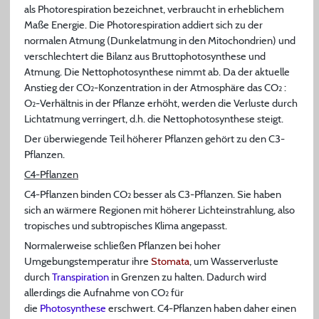
als Photorespiration bezeichnet, verbraucht in erheblichem
Maße Energie. Die Photorespiration addiert sich zu der
normalen Atmung (Dunkelatmung in den Mitochondrien) und
verschlechtert die Bilanz aus Bruttophotosynthese und
Atmung. Die Nettophotosynthese nimmt ab. Da der aktuelle
Anstieg der CO
-Konzentration in der Atmosphäre das CO
:
2
2
O
-Verhältnis in der Pflanze erhöht, werden die Verluste durch
2
Lichtatmung verringert, d.h. die Nettophotosynthese steigt.
Der überwiegende Teil höherer Pflanzen gehört zu den C3-
Pflanzen.
C4-Pflanzen
C4-Pflanzen binden CO
besser als C3-Pflanzen. Sie haben
2
sich an wärmere Regionen mit höherer Lichteinstrahlung, also
tropisches und subtropisches Klima angepasst.
Normalerweise schließen Pflanzen bei hoher
Umgebungstemperatur ihre
Stomata
, um Wasserverluste
durch
Transpiration
in Grenzen zu halten. Dadurch wird
allerdings die Aufnahme von CO
für
2
die
Photosynthese
erschwert. C4-Pflanzen haben daher einen