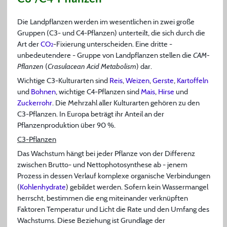
Die Landpflanzen werden im wesentlichen in zwei große
Gruppen (C3- und C4-Pflanzen) unterteilt, die sich durch die
Art der
CO
-Fixierung unterscheiden. Eine dritte -
2
unbedeutendere - Gruppe von Landpflanzen stellen die
CAM-
Pflanzen
(
Crasulacean Acid Metabolism
) dar.
Wichtige C3-Kulturarten sind
Reis
,
Weizen
,
Gerste
,
Kartoffeln
und
Bohnen
, wichtige C4-Pflanzen sind
Mais
,
Hirse
und
Zuckerrohr
. Die Mehrzahl aller Kulturarten gehören zu den
C3-Pflanzen. In Europa beträgt ihr Anteil an der
Pflanzenproduktion über 90 %.
C3-Pflanzen
Das Wachstum hängt bei jeder Pflanze von der Differenz
zwischen Brutto- und Nettophotosynthese ab - jenem
Prozess in dessen Verlauf komplexe organische Verbindungen
(
Kohlenhydrate
) gebildet werden. Sofern kein Wassermangel
herrscht, bestimmen die eng miteinander verknüpften
Faktoren Temperatur und Licht die Rate und den Umfang des
Wachstums. Diese Beziehung ist Grundlage der