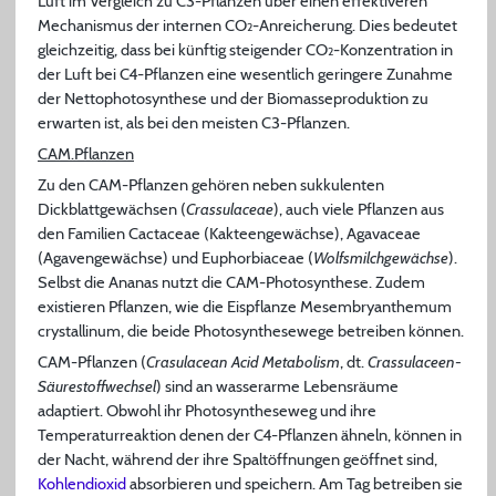
Luft im Vergleich zu C3-Pflanzen über einen effektiveren
Mechanismus der internen CO
-Anreicherung. Dies bedeutet
2
gleichzeitig, dass bei künftig steigender CO
-Konzentration in
2
der Luft bei C4-Pflanzen eine wesentlich geringere Zunahme
der Nettophotosynthese und der Biomasseproduktion zu
erwarten ist, als bei den meisten C3-Pflanzen.
CAM.Pflanzen
Zu den CAM-Pflanzen gehören neben sukkulenten
Dickblattgewächsen (
Crassulaceae
), auch viele Pflanzen aus
den Familien Cactaceae (Kakteengewächse), Agavaceae
(Agavengewächse) und Euphorbiaceae (
Wolfsmilchgewächse
).
Selbst die Ananas nutzt die CAM-Photosynthese. Zudem
existieren Pflanzen, wie die Eispflanze Mesembryanthemum
crystallinum, die beide Photosynthesewege betreiben können.
CAM-Pflanzen (
Crasulacean Acid Metabolism
, dt.
Crassulaceen-
Säurestoffwechsel
) sind an wasserarme Lebensräume
adaptiert. Obwohl ihr Photosyntheseweg und ihre
Temperaturreaktion denen der C4-Pflanzen ähneln, können in
der Nacht, während der ihre Spaltöffnungen geöffnet sind,
Kohlendioxid
absorbieren und speichern. Am Tag betreiben sie