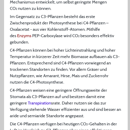
Mechanismus entwickelt, um selbst geringste Mengen
CO
nutzen zu können.
2
Im Gegensatz zu C3-Pflanzen besteht das erste
Zwischenprodukt der Photosynthese bei C4-Pflanzen –
Oxalacetat - aus vier Kohlenstoff-Atomen. Mithilfe
des
Enzyms
PEP-Carboxylase wird CO
besonders effektiv
2
gebunden.
C4-Pflanzen können bei hoher Lichteinstrahlung und hoher
Temperatur in kürzerer Zeit mehr Biomasse aufbauen als C3-
Pflanzen. Entsprechend sind C4-Pflanzen vorwiegend an
trockenen Standorten zu finden. Vor allem Gräser und
Nutzpflanzen, wie Amarant, Hirse, Mais und Zuckerrohr
nutzen die C4-Photosynthese.
C4-Pflanzen weisen eine geringere Öffnungsweite der
Stomata als C3-Pflanzen auf und besitzen damit eine
geringere
Transpiration
srate. Daher nutzen sie das zur
Verfügung stehende Wasser effizienter aus und sind besser an
aride und semiaride Standorte angepasst.
Die C4-Pflanzen verfügen bei heutigen CO
-Gehalten in der
2