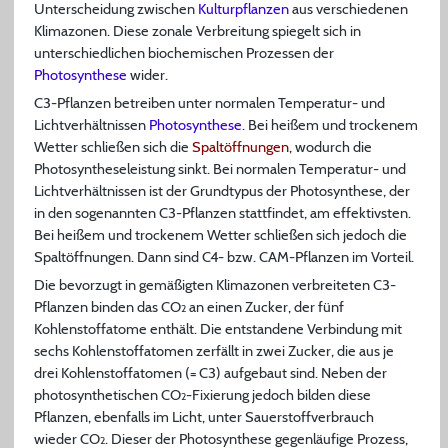
Unterscheidung zwischen
Kulturpflanzen
aus verschiedenen
Klimazonen. Diese zonale Verbreitung spiegelt sich in
unterschiedlichen biochemischen Prozessen der
Photosynthese
wider.
C3-Pflanzen betreiben unter normalen Temperatur- und
Lichtverhältnissen
Photosynthese
. Bei heißem und trockenem
Wetter schließen sich die
Spaltöffnungen
, wodurch die
Photosyntheseleistung sinkt. Bei normalen Temperatur- und
Lichtverhältnissen ist der Grundtypus der Photosynthese, der
in den sogenannten C3-Pflanzen stattfindet, am effektivsten.
Bei heißem und trockenem Wetter schließen sich jedoch die
Spaltöffnungen. Dann sind C4- bzw. CAM-Pflanzen im Vorteil.
Die bevorzugt in gemäßigten Klimazonen verbreiteten C3-
Pflanzen binden das CO
an einen Zucker, der fünf
2
Kohlenstoffatome enthält. Die entstandene Verbindung mit
sechs Kohlenstoffatomen zerfällt in zwei Zucker, die aus je
drei Kohlenstoffatomen (= C3) aufgebaut sind. Neben der
photosynthetischen CO
-Fixierung jedoch bilden diese
2
Pflanzen, ebenfalls im Licht, unter Sauerstoffverbrauch
wieder CO
. Dieser der Photosynthese gegenläufige Prozess,
2