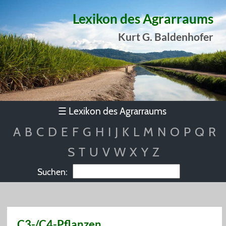
Lexikon des Agrarraums
Kurt G. Baldenhofer
Lexikon des Agrarraums
☰
A
B
C
D
E
F
G
H
I
J
K
L
M
N
O
P
Q
R
S
T
U
V
W
X
Y
Z
Suchen:
C3-/C4-Pflanzen