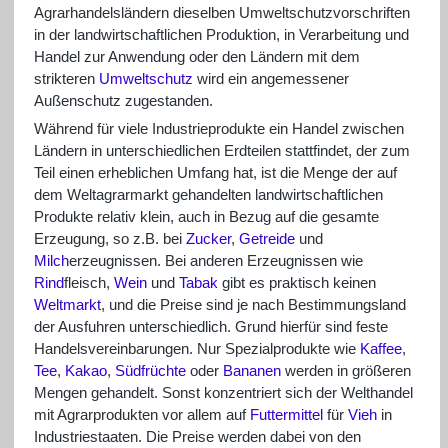
Agrarhandelsländern dieselben Umweltschutzvorschriften
in der landwirtschaftlichen Produktion, in Verarbeitung und
Handel zur Anwendung oder den Ländern mit dem
strikteren
Umweltschutz
wird ein angemessener
Außenschutz zugestanden.
Während für viele Industrieprodukte ein Handel zwischen
Ländern in unterschiedlichen Erdteilen stattfindet, der zum
Teil einen erheblichen Umfang hat, ist die Menge der auf
dem Weltagrarmarkt gehandelten landwirtschaftlichen
Produkte relativ klein, auch in Bezug auf die gesamte
Erzeugung, so z.B. bei
Zucker
,
Getreide
und
Milch
erzeugnissen. Bei anderen Erzeugnissen wie
Rind
fleisch,
Wein
und
Tabak
gibt es praktisch keinen
Weltmarkt
, und die Preise sind je nach Bestimmungsland
der Ausfuhren unterschiedlich. Grund hierfür sind feste
Handelsvereinbarungen. Nur Spezialprodukte wie
Kaffee
,
Tee
,
Kakao
,
Südfrüchte
oder
Bananen
werden in größeren
Mengen gehandelt. Sonst konzentriert sich der Welthandel
mit Agrarprodukten vor allem auf
Futtermittel
für
Vieh
in
Industriestaaten. Die Preise werden dabei von den