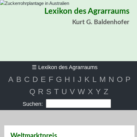
Lexikon des Agrarraums
Kurt G. Baldenhofer
☰
Lexikon des Agrarraums
A
B
C
D
E
F
G
H
I
J
K
L
M
N
O
P
Q
R
S
T
U
V
W
X
Y
Z
Suchen:
Weltmarktpreis