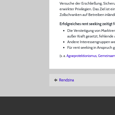
Versuche der Erschließung, Sicher
erwirkter Privilegien. Das Ziel ist 
Zollschranken auf Betreiben inlän
Erfolgreiches rent seeking zeitigt
Die Verstetigung von Marktr
außer Kraft gesetzt, fehlend
Andere Interessengruppen wer
Für rent seeking in Anspruc
(s. a.
Agrarprotektionismus
,
Gemeinsame
Rendzina