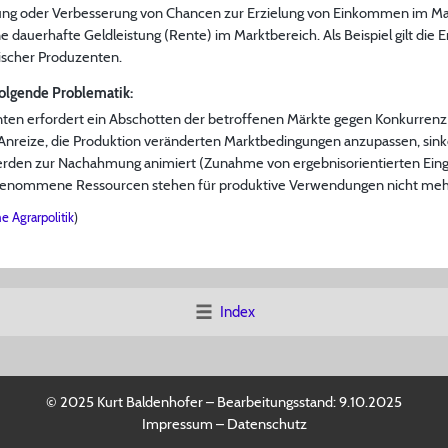
ung oder Verbesserung von Chancen zur Erzielung von Einkommen im Mark
eine dauerhafte Geldleistung (Rente) im Marktbereich. Als Beispiel gilt die
discher Produzenten.
 folgende Problematik:
enten erfordert ein Abschotten der betroffenen Märkte gegen Konkurre
e Anreize, die Produktion veränderten Marktbedingungen anzupassen, si
den zur Nachahmung animiert (Zunahme von ergebnisorientierten Eingr
h genommene Ressourcen stehen für produktive Verwendungen nicht mehr
 Agrarpolitik
)
Index
© 2025 Kurt Baldenhofer – Bearbeitungsstand:
9.10.2025
Impressum
–
Datenschutz