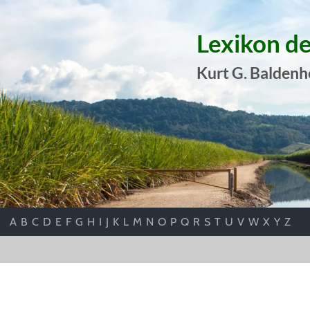
Lexikon d
Kurt G. Baldenh
A
B
C
D
E
F
G
H
I
J
K
L
M
N
O
P
Q
R
S
T
U
V
W
X
Y
Z