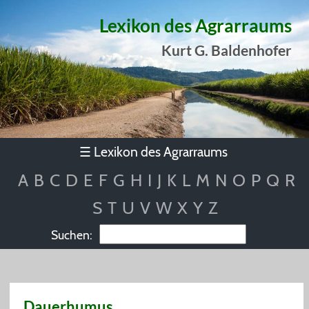
Lexikon des Agrarraums
Kurt G. Baldenhofer
Lexikon des Agrarraums
☰
A
B
C
D
E
F
G
H
I
J
K
L
M
N
O
P
Q
R
S
T
U
V
W
X
Y
Z
Suchen:
Dauerhumus