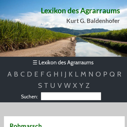
Lexikon des Agrarraums
Kurt G. Baldenhofer
Lexikon des Agrarraums
☰
A
B
C
D
E
F
G
H
I
J
K
L
M
N
O
P
Q
R
S
T
U
V
W
X
Y
Z
Suchen:
Rohmarsch