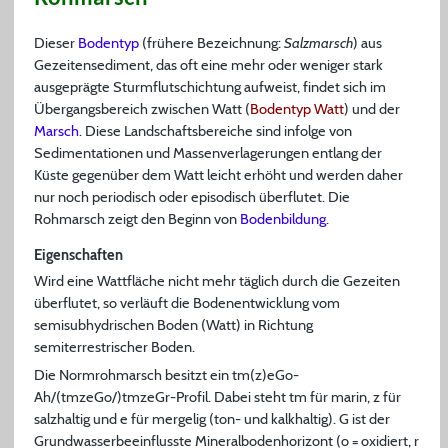
Dieser
Bodentyp
(frühere Bezeichnung:
Salzmarsch
) aus
Gezeitensediment, das oft eine mehr oder weniger stark
ausgeprägte Sturmflutschichtung aufweist, findet sich im
Übergangsbereich zwischen Watt (
Bodentyp Watt
) und der
Marsch
. Diese Landschaftsbereiche sind infolge von
Sedimentationen und Massenverlagerungen entlang der
Küste gegenüber dem Watt leicht erhöht und werden daher
nur noch periodisch oder episodisch überflutet. Die
Rohmarsch zeigt den Beginn von
Bodenbildung
.
Eigenschaften
Wird eine Wattfläche nicht mehr täglich durch die Gezeiten
überflutet, so verläuft die Bodenentwicklung vom
semisubhydrischen Boden (Watt) in Richtung
semiterrestrischer Boden.
Die Normrohmarsch besitzt ein tm(z)eGo-
Ah/(tmzeGo/)tmzeGr-Profil. Dabei steht tm für marin, z für
salzhaltig und e für mergelig (ton- und kalkhaltig). G ist der
Grundwasserbeeinflusste Mineralbodenhorizont (o = oxidiert, r