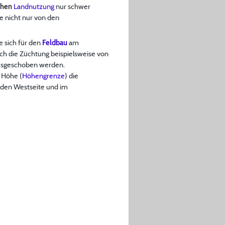
chen
Landnutzung
nur schwer
ie nicht nur von den
e sich für den
Feldbau
am
ch die Züchtung beispielsweise von
usgeschoben werden.
 Höhe (
Höhengrenze
) die
lden Westseite und im