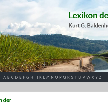
Lexikon d
Kurt G. Baldenh
A
B
C
D
E
F
G
H
I
J
K
L
M
N
O
P
Q
R
S
T
U
V
W
X
Y
Z
n der