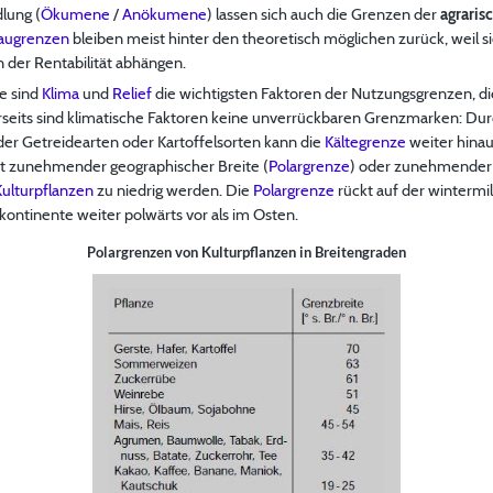
lung (
Ökumene
/
Anökumene
) lassen sich auch die Grenzen der
agraris
augrenzen
bleiben meist hinter den theoretisch möglichen zurück, weil s
 der Rentabilität abhängen.
e sind
Klima
und
Relief
die wichtigsten Faktoren der Nutzungsgrenzen, di
erseits sind klimatische Faktoren keine unverrückbaren Grenzmarken: Dur
nder Getreidearten oder Kartoffelsorten kann die
Kältegrenze
weiter hina
it zunehmender geographischer Breite (
Polargrenze
) oder zunehmender
Kulturpflanzen
zu niedrig werden. Die
Polargrenze
rückt auf der wintermi
tinente weiter polwärts vor als im Osten.
Polargrenzen von Kulturpflanzen in Breitengraden