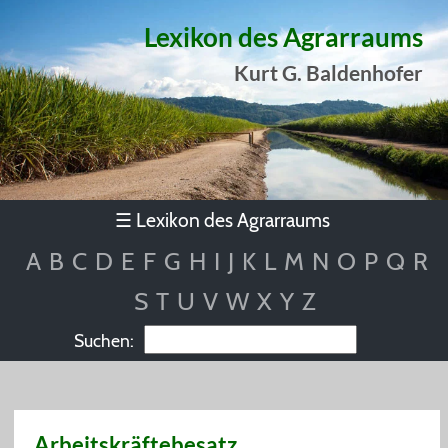
Lexikon des Agrarraums
Kurt G. Baldenhofer
Lexikon des Agrarraums
☰
A
B
C
D
E
F
G
H
I
J
K
L
M
N
O
P
Q
R
S
T
U
V
W
X
Y
Z
Suchen:
Arbeitskräftebesatz