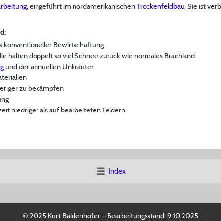
rbeitung
, eingeführt im nordamerikanischen
Trockenfeldbau
. Sie ist v
d:
s konventioneller Bewirtschaftung
lle halten doppelt so viel Schnee zurück wie normales Brachland
ng
und der annuellen Unkräuter
terialien
eriger zu bekämpfen
ung
t niedriger als auf bearbeiteten Feldern
Index
© 2025 Kurt Baldenhofer – Bearbeitungsstand:
9.10.2025