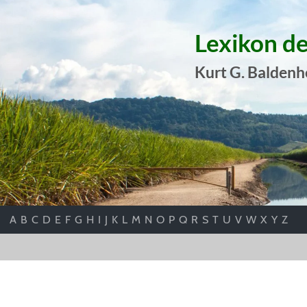
Lexikon d
Kurt G. Baldenh
A
B
C
D
E
F
G
H
I
J
K
L
M
N
O
P
Q
R
S
T
U
V
W
X
Y
Z