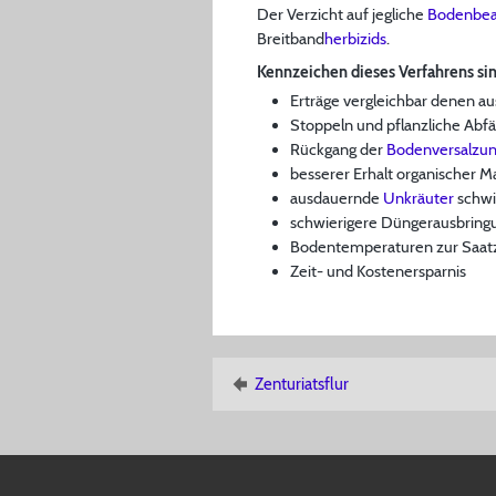
Der Verzicht auf jegliche
Bodenbea
Breitband
herbizids
.
Kennzeichen dieses Verfahrens sin
Erträge vergleichbar denen au
Stoppeln und pflanzliche Abfä
Rückgang der
Bodenversalzu
besserer Erhalt organischer Ma
ausdauernde
Unkräuter
schwi
schwierigere Düngerausbring
Bodentemperaturen zur Saatzei
Zeit- und Kostenersparnis
Zenturiatsflur