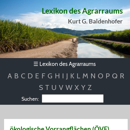
Lexikon des Agrarraums
Kurt G. Baldenhofer
Lexikon des Agrarraums
☰
A
B
C
D
E
F
G
H
I
J
K
L
M
N
O
P
Q
R
S
T
U
V
W
X
Y
Z
Suchen:
ökologische Vorrangflächen (ÖVF)