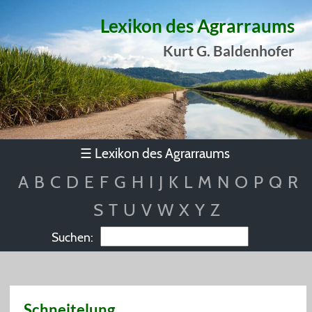
Lexikon des Agrarraums
Kurt G. Baldenhofer
Lexikon des Agrarraums
☰
A
B
C
D
E
F
G
H
I
J
K
L
M
N
O
P
Q
R
S
T
U
V
W
X
Y
Z
Suchen:
Schneitelung