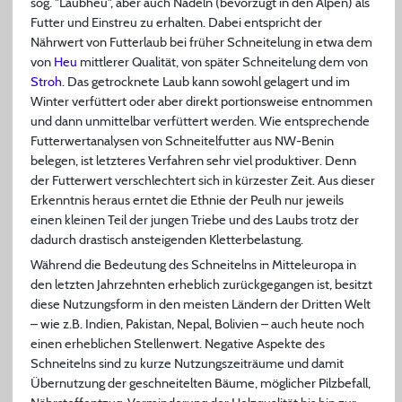
sog. "Laubheu", aber auch Nadeln (bevorzugt in den Alpen) als
Futter und Einstreu zu erhalten. Dabei entspricht der
Nährwert von Futterlaub bei früher Schneitelung in etwa dem
von
Heu
mittlerer Qualität, von später Schneitelung dem von
Stroh
. Das getrocknete Laub kann sowohl gelagert und im
Winter verfüttert oder aber direkt portionsweise entnommen
und dann unmittelbar verfüttert werden. Wie entsprechende
Futterwertanalysen von Schneitelfutter aus NW-Benin
belegen, ist letzteres Verfahren sehr viel produktiver. Denn
der Futterwert verschlechtert sich in kürzester Zeit. Aus dieser
Erkenntnis heraus erntet die Ethnie der Peulh nur jeweils
einen kleinen Teil der jungen Triebe und des Laubs trotz der
dadurch drastisch ansteigenden Kletterbelastung.
Während die Bedeutung des Schneitelns in Mitteleuropa in
den letzten Jahrzehnten erheblich zurückgegangen ist, besitzt
diese Nutzungsform in den meisten Ländern der Dritten Welt
– wie z.B. Indien, Pakistan, Nepal, Bolivien – auch heute noch
einen erheblichen Stellenwert. Negative Aspekte des
Schneitelns sind zu kurze Nutzungszeiträume und damit
Übernutzung der geschneitelten Bäume, möglicher Pilzbefall,