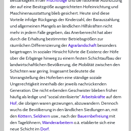
Beständigkeit in der
Fruchtfolge
und die rationelle Ausnutzung
der auf eine Besitzgröße ausgerichteten Hofeinrichtung und
Maschinenausstattung blieb gesichert. Heute sind diese
Vorteile infolge Rückgangs der Kinderzahl, der Barauszahlung
und allgemeinen Mangels an ländlichen Hilfskräften nicht
mehr in jedem Falle gegeben, das Anerbenrecht hat aber
durch die Erhaltung bestimmter Betriebsgrößen zur
räumlichen Differenzierung der
Agrarlandschaft
besonders
beigetragen. In sozialer Hinsicht führte die Existenz der Höfe
über die Erbgänge hinweg zu einem festen Schichtaufbau der
landwirtschaftlichen Bevölkerung, die Mobilität zwischen den
Schichten war gering. Insgesamt bedeutete die
Vorrangstellung des Hoferben eine ständige soziale
Ungerechtigkeit innerhalb der jeweils nachrückenden
Generation. Die nicht erbenden Geschwister blieben früher
häufig als ledige und "sozial sterilisierte"
Arbeitskräfte
auf dem
Hof
, die übrigen waren gezwungen, abzuwandern. Dennoch
wuchs die Bevölkerung in den ländlichen Siedlungen an, mit
den
Köttern
,
Seldnern
usw., nach der
Bauernbefreiung
mit
den Tagelöhnern,
Wanderarbeitern
o.ä. etablierte sich eine
neue Schicht im
Dorf
.