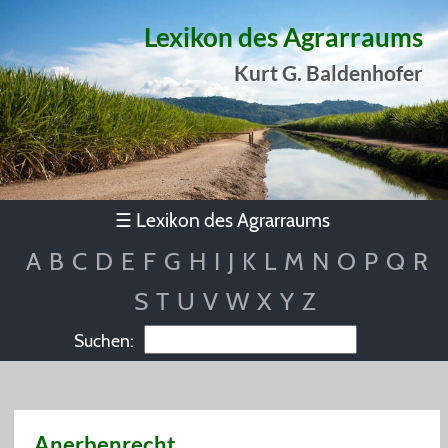
Lexikon des Agrarraums
Kurt G. Baldenhofer
Lexikon des Agrarraums
☰
A
B
C
D
E
F
G
H
I
J
K
L
M
N
O
P
Q
R
S
T
U
V
W
X
Y
Z
Suchen:
Anerbenrecht