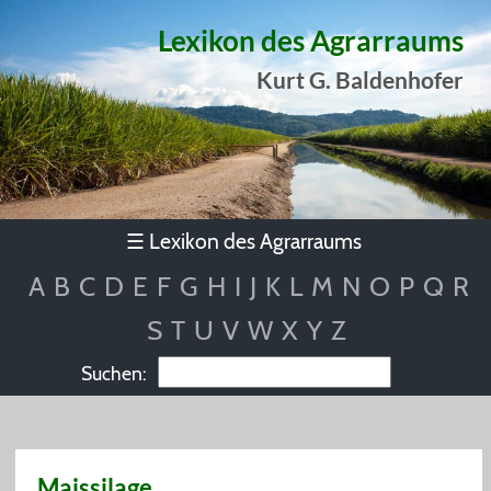
Lexikon des Agrarraums
Kurt G. Baldenhofer
Lexikon des Agrarraums
☰
A
B
C
D
E
F
G
H
I
J
K
L
M
N
O
P
Q
R
S
T
U
V
W
X
Y
Z
Suchen:
Maissilage