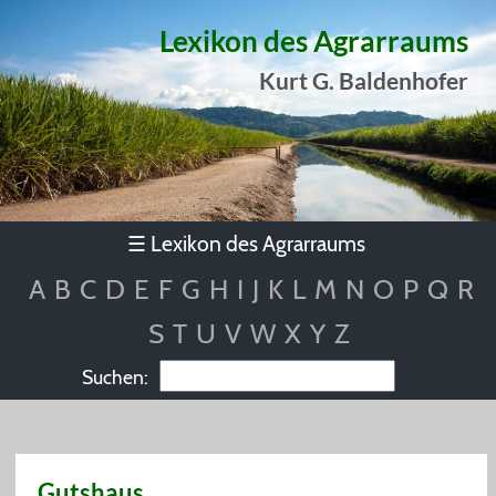
Lexikon des Agrarraums
Kurt G. Baldenhofer
Lexikon des Agrarraums
☰
A
B
C
D
E
F
G
H
I
J
K
L
M
N
O
P
Q
R
S
T
U
V
W
X
Y
Z
Suchen:
Gutshaus