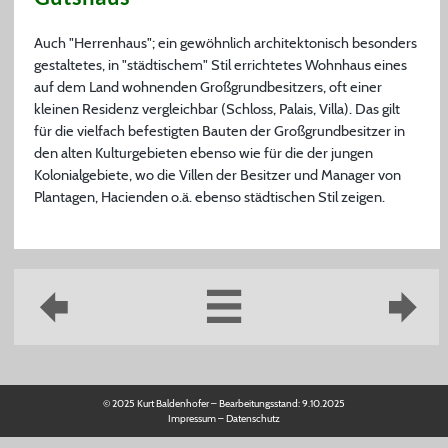
Auch "Herrenhaus"; ein gewöhnlich architektonisch besonders
gestaltetes, in "städtischem" Stil errichtetes Wohnhaus eines
auf dem Land wohnenden Großgrundbesitzers, oft einer
kleinen Residenz vergleichbar (Schloss, Palais, Villa). Das gilt
für die vielfach befestigten Bauten der Großgrundbesitzer in
den alten Kulturgebieten ebenso wie für die der jungen
Kolonialgebiete, wo die Villen der Besitzer und Manager von
Plantagen, Hacienden o.ä. ebenso städtischen Stil zeigen.
© 2025 Kurt Baldenhofer – Bearbeitungsstand:
9.10.2025
Impressum
–
Datenschutz