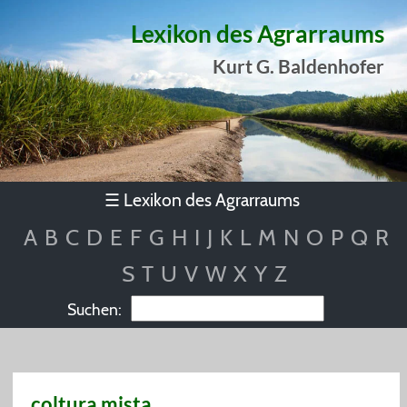
Lexikon des Agrarraums
Kurt G. Baldenhofer
Lexikon des Agrarraums
☰
A
B
C
D
E
F
G
H
I
J
K
L
M
N
O
P
Q
R
S
T
U
V
W
X
Y
Z
Suchen:
coltura mista