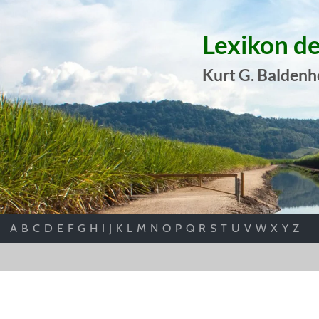
Lexikon d
Kurt G. Baldenh
A
B
C
D
E
F
G
H
I
J
K
L
M
N
O
P
Q
R
S
T
U
V
W
X
Y
Z