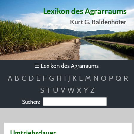
Lexikon des Agrarraums
Kurt G. Baldenhofer
Lexikon des Agrarraums
☰
A
B
C
D
E
F
G
H
I
J
K
L
M
N
O
P
Q
R
S
T
U
V
W
X
Y
Z
Suchen:
Umtriebsdauer