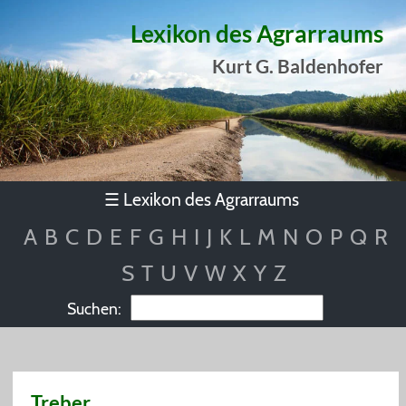
Lexikon des Agrarraums
Kurt G. Baldenhofer
Lexikon des Agrarraums
☰
A
B
C
D
E
F
G
H
I
J
K
L
M
N
O
P
Q
R
S
T
U
V
W
X
Y
Z
Suchen:
Treber