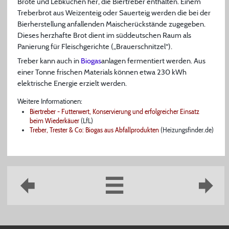
Brote und Lebkuchen her, die Biertreber enthalten. Einem
Treberbrot aus Weizenteig oder Sauerteig werden die bei der
Bierherstellung anfallenden Maischerückstände zugegeben.
Dieses herzhafte Brot dient im süddeutschen Raum als
Panierung für Fleischgerichte („Brauerschnitzel“).
Treber kann auch in
Biogas
anlagen fermentiert werden. Aus
einer Tonne frischen Materials können etwa 230 kWh
elektrische Energie erzielt werden.
Weitere Informationen:
Biertreber - Futterwert, Konservierung und erfolgreicher Einsatz
beim Wiederkäuer
(LfL)
Treber, Trester & Co: Biogas aus Abfallprodukten
(Heizungsfinder.de)