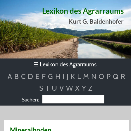
Lexikon des Agrarraums
Kurt G. Baldenhofer
Lexikon des Agrarraums
☰
A
B
C
D
E
F
G
H
I
J
K
L
M
N
O
P
Q
R
S
T
U
V
W
X
Y
Z
Suchen:
Mineralboden