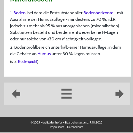
1.
Boden
, bei dem die Festsubstanz aller
Bodenhorizonte
- mit
Ausnahme der Humusauflage - mindestens zu 70 %, i.d.R.
jedoch zu mehr als 95 % aus anorganischen (mineralischen)
Substanzen besteht und bei dem entweder keine H-Lagen
oder nur solche von <30 cm Mächtigkeit vorliegen.
2. Bodenprofilbereich unterhalb einer Humusauflage, in dem
die Gehalte an
Humus
unter 30 % liegen müssen.
(s. a.
Bodenprofil
)
© 2025 Kurt Baldenhofer – Bearbeitungsstand:
9.10.2025
Impressum
–
Datenschutz