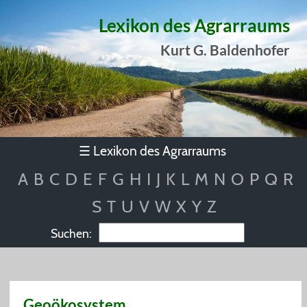
Lexikon des Agrarraums
Kurt G. Baldenhofer
Lexikon des Agrarraums
☰
A
B
C
D
E
F
G
H
I
J
K
L
M
N
O
P
Q
R
S
T
U
V
W
X
Y
Z
Suchen:
Geoökosystem