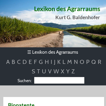
Lexikon des Agrarraums
Kurt G. Baldenhofer
Lexikon des Agrarraums
☰
A
B
C
D
E
F
G
H
I
J
K
L
M
N
O
P
Q
R
S
T
U
V
W
X
Y
Z
Suchen:
Biopatente