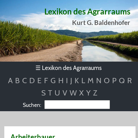
Lexikon des Agrarraums
Kurt G. Baldenhofer
Lexikon des Agrarraums
☰
A
B
C
D
E
F
G
H
I
J
K
L
M
N
O
P
Q
R
S
T
U
V
W
X
Y
Z
Suchen:
Arbeiterbauer