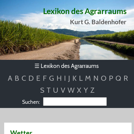
Lexikon des Agrarraums
Kurt G. Baldenhofer
Lexikon des Agrarraums
☰
A
B
C
D
E
F
G
H
I
J
K
L
M
N
O
P
Q
R
S
T
U
V
W
X
Y
Z
Suchen:
Wetter