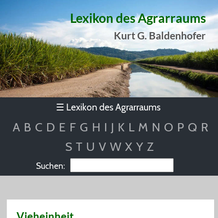
Lexikon des Agrarraums
Kurt G. Baldenhofer
Lexikon des Agrarraums
☰
A
B
C
D
E
F
G
H
I
J
K
L
M
N
O
P
Q
R
S
T
U
V
W
X
Y
Z
Suchen:
Vieheinheit