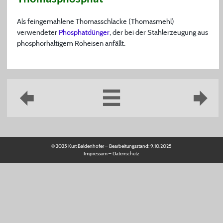
Als feingemahlene Thomasschlacke (Thomasmehl)
verwendeter
Phosphatdünger
, der bei der Stahlerzeugung aus
phosphorhaltigem Roheisen anfällt.
© 2025 Kurt Baldenhofer – Bearbeitungsstand:
9.10.2025
Impressum
–
Datenschutz