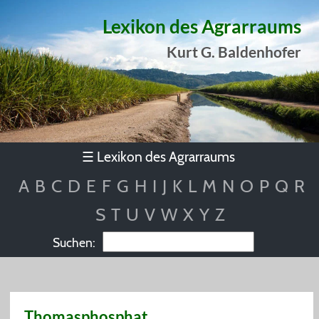
Lexikon des Agrarraums
Kurt G. Baldenhofer
Lexikon des Agrarraums
☰
A
B
C
D
E
F
G
H
I
J
K
L
M
N
O
P
Q
R
S
T
U
V
W
X
Y
Z
Suchen:
Thomasphosphat