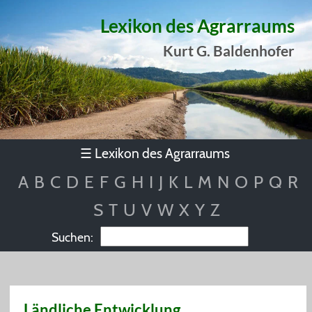
Lexikon des Agrarraums
Kurt G. Baldenhofer
Lexikon des Agrarraums
☰
A
B
C
D
E
F
G
H
I
J
K
L
M
N
O
P
Q
R
S
T
U
V
W
X
Y
Z
Suchen:
Ländliche Entwicklung