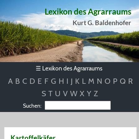
Lexikon des Agrarraums
Kurt G. Baldenhofer
Lexikon des Agrarraums
☰
A
B
C
D
E
F
G
H
I
J
K
L
M
N
O
P
Q
R
S
T
U
V
W
X
Y
Z
Suchen:
Kartoffelkäfer