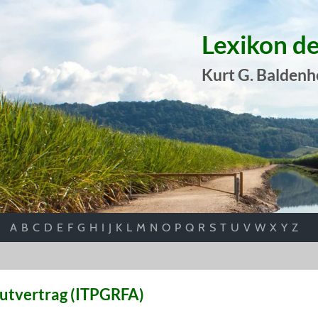
Lexikon d
Kurt G. Baldenh
A
B
C
D
E
F
G
H
I
J
K
L
M
N
O
P
Q
R
S
T
U
V
W
X
Y
Z
gutvertrag (ITPGRFA)