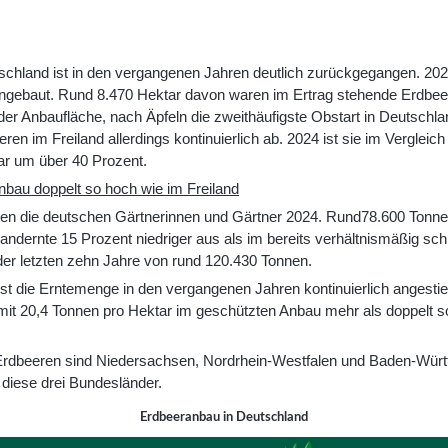
schland ist in den vergangenen Jahren deutlich zurückgegangen. 20
ngebaut. Rund 8.470 Hektar davon waren im Ertrag stehende Erdbeer
r Anbaufläche, nach Äpfeln die zweithäufigste Obstart in Deutschlan
en im Freiland allerdings kontinuierlich ab. 2024 ist sie im Vergleic
r um über 40 Prozent.
nbau doppelt so hoch wie im Freiland
ten die deutschen Gärtnerinnen und Gärtner 2024. Rund78.600 Ton
ilandernte 15 Prozent niedriger aus als im bereits verhältnismäßig sc
der letzten zehn Jahre von rund 120.430 Tonnen.
st die Erntemenge in den vergangenen Jahren kontinuierlich angesti
mit 20,4 Tonnen pro Hektar im geschützten Anbau mehr als doppelt s
 Erdbeeren sind Niedersachsen, Nordrhein-Westfalen und Baden-Wür
diese drei Bundesländer.
Erdbeeranbau in Deutschland