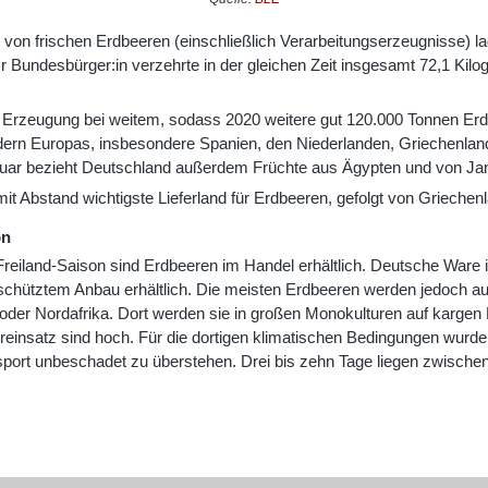
 von frischen Erdbeeren (einschließlich Verarbeitungserzeugnisse) la
 Bundesbürger:in verzehrte in der gleichen Zeit insgesamt 72,1 Kil
ie Erzeugung bei weitem, sodass 2020 weitere gut 120.000 Tonnen Er
n Europas, insbesondere Spanien, den Niederlanden, Griechenland, I
ar bezieht Deutschland außerdem Früchte aus Ägypten und von Ja
mit Abstand wichtigste Lieferland für Erdbeeren, gefolgt von Grieche
on
eiland-Saison sind Erdbeeren im Handel erhältlich. Deutsche Ware is
schütztem Anbau erhältlich. Die meisten Erdbeeren werden jedoch 
 oder Nordafrika. Dort werden sie in großen Monokulturen auf kargen
insatz sind hoch. Für die dortigen klimatischen Bedingungen wurden
nsport unbeschadet zu überstehen. Drei bis zehn Tage liegen zwischen