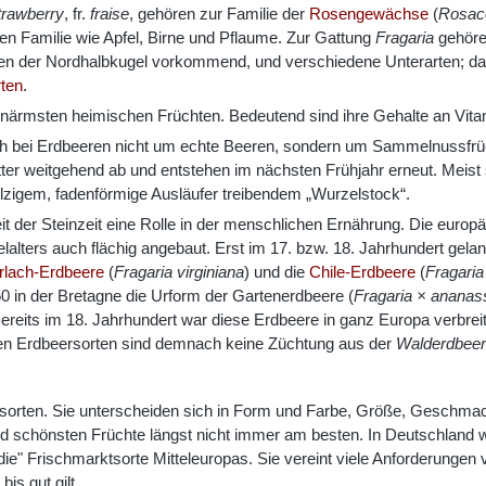
trawberry
, fr.
fraise
, gehören zur Familie der
Rosengewächse
(
Rosac
en Familie wie Apfel, Birne und Pflaume. Zur Gattung
Fragaria
gehöre
en der Nordhalbkugel vorkommend, und verschiedene Unterarten; dan
rten
.
enärmsten heimischen Früchten. Bedeutend sind ihre Gehalte an Vita
h bei Erdbeeren nicht um echte Beeren, sondern um Sammelnussfrüc
tter weitgehend ab und entstehen im nächsten Frühjahr erneut. Meist 
lzigem, fadenförmige Ausläufer treibendem „Wurzelstock“.
t der Steinzeit eine Rolle in der menschlichen Ernährung. Die euro
lalters auch flächig angebaut. Erst im 17. bzw. 18. Jahrhundert gelan
rlach-Erdbeere
(
Fragaria virginiana
) und die
Chile-Erdbeere
(
Fragaria
 in der Bretagne die Urform der Gartenerdbeere (
Fragaria × ananas
reits im 18. Jahrhundert war diese Erdbeere in ganz Europa verbreite
ten Erdbeersorten sind demnach keine Züchtung aus der
Walderdbee
rsorten. Sie unterscheiden sich in Form und Farbe, Größe, Geschmac
 schönsten Früchte längst nicht immer am besten. In Deutschland wi
 "die" Frischmarktsorte Mitteleuropas. Sie vereint viele Anforderunge
is gut gilt.