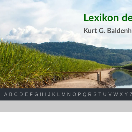
Lexikon d
Kurt G. Baldenh
A
B
C
D
E
F
G
H
I
J
K
L
M
N
O
P
Q
R
S
T
U
V
W
X
Y