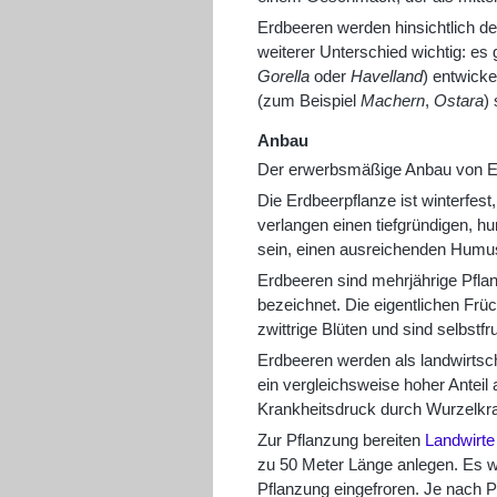
Erdbeeren werden hinsichtlich des
weiterer Unterschied wichtig: es
Gorella
oder
Havelland
) entwicke
(zum Beispiel
Machern
,
Ostara
)
Anbau
Der erwerbsmäßige Anbau von Erd
Die Erdbeerpflanze ist winterfes
verlangen einen tiefgründigen, 
sein, einen ausreichenden Humus
Erdbeeren sind mehrjährige Pflan
bezeichnet. Die eigentlichen Früc
zwittrige Blüten und sind selbstf
Erdbeeren werden als landwirtsch
ein vergleichsweise hoher Anteil
Krankheitsdruck durch Wurzelkr
Zur Pflanzung bereiten
Landwirte
zu 50 Meter Länge anlegen. Es we
Pflanzung eingefroren. Je nach 