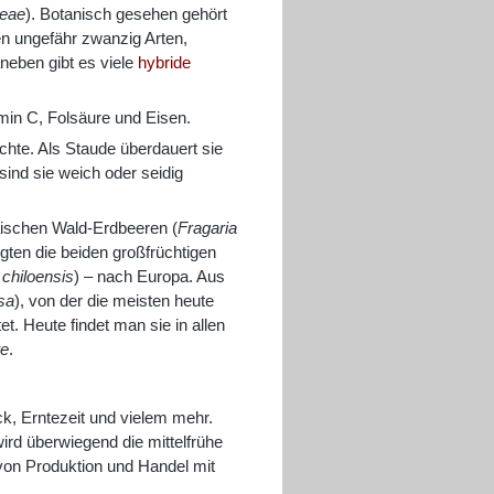
eae
). Botanisch gesehen gehört
n ungefähr zwanzig Arten,
eben gibt es viele
hybride
min C, Folsäure und Eisen.
hte. Als Staude überdauert sie
sind sie weich oder seidig
päischen Wald-Erdbeeren (
Fragaria
gten die beiden großfrüchtigen
 chiloensis
) – nach Europa. Aus
sa
), von der die meisten heute
t. Heute findet man sie in allen
re
.
k, Erntezeit und vielem mehr.
rd überwiegend die mittelfrühe
n von Produktion und Handel mit