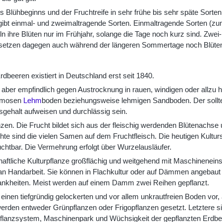
 Blühbeginns und der Fruchtreife in sehr frühe bis sehr späte Sorten u
 gibt einmal- und zweimaltragende Sorten. Einmaltragende Sorten (zu
ln ihre Blüten nur im Frühjahr, solange die Tage noch kurz sind. Zwe
 setzen dagegen auch während der längeren Sommertage noch Blüten
beeren existiert in Deutschland erst seit 1840.
t, aber empfindlich gegen Austrocknung in rauen, windigen oder allzu
humosen
Lehm
boden beziehungsweise lehmigen Sandboden. Der sollte
gehalt aufweisen und durchlässig sein.
zen. Die Frucht bildet sich aus der fleischig werdenden Blütenachse 
hte sind die vielen Samen auf dem Fruchtfleisch. Die heutigen Kultur
ruchtbar. Die Vermehrung erfolgt über Wurzelausläufer.
aftliche Kulturpflanze großflächig und weitgehend mit Maschinenein
 an Handarbeit. Sie können in Flachkultur oder auf Dämmen angebaut
ankheiten. Meist werden auf einem Damm zwei Reihen gepflanzt.
einen tiefgründig gelockerten und vor allem unkrautfreien Boden vor,
rden entweder Grünpflanzen oder Frigopflanzen gesetzt. Letztere sin
Pflanzsystem, Maschinenpark und Wüchsigkeit der gepflanzten Erdbe