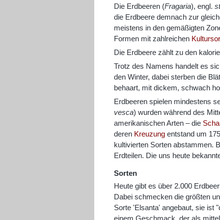
Die Erdbeeren (
Fragaria
), engl.
s
die Erdbeere demnach zur gleich
meistens in den gemäßigten Zon
Formen mit zahlreichen
Kulturso
Die Erdbeere zählt zu den kalori
Trotz des Namens handelt es sic
den Winter, dabei sterben die Blä
behaart, mit dickem, schwach ho
Erdbeeren spielen mindestens sei
vesca
) wurden während des Mitte
amerikanischen Arten – die
Scha
deren
Kreuzung
entstand um 1750
kultivierten Sorten abstammen. Be
Erdteilen. Die uns heute bekann
Sorten
Heute gibt es über 2.000 Erdbee
Dabei schmecken die größten und
Sorte 'Elsanta' angebaut, sie ist
einem Geschmack, der als mittel b