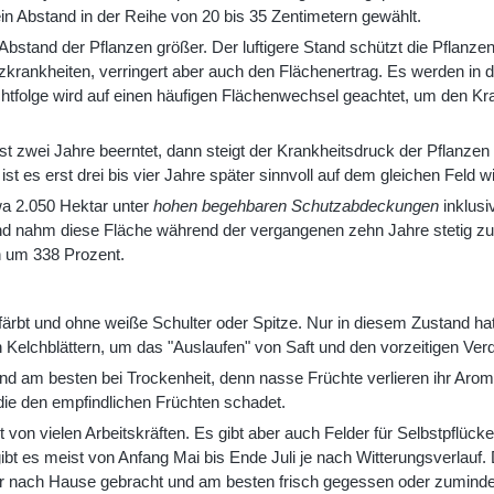
in Abstand in der Reihe von 20 bis 35 Zentimetern gewählt.
 Abstand der Pflanzen größer. Der luftigere Stand schützt die Pflan
ilzkrankheiten, verringert aber auch den Flächenertrag. Es werden in 
htfolge wird auf einen häufigen Flächenwechsel geachtet, um den Kr
st zwei Jahre beerntet, dann steigt der Krankheitsdruck der Pflanzen 
st es erst drei bis vier Jahre später sinnvoll auf dem gleichen Feld
a 2.050 Hektar unter
hohen begehbaren Schutzabdeckungen
inklus
 nahm diese Fläche während der vergangenen zehn Jahre stetig zu. 
 um 338 Prozent.
efärbt und ohne weiße Schulter oder Spitze. Nur in diesem Zustand hat
n Kelchblättern, um das "Auslaufen" von Saft und den vorzeitigen Ver
nd am besten bei Trockenheit, denn nasse Früchte verlieren ihr Arom
 die den empfindlichen Früchten schadet.
 von vielen Arbeitskräften. Es gibt aber auch Felder für Selbstpflück
ibt es meist von Anfang Mai bis Ende Juli je nach Witterungsverlauf.
 nach Hause gebracht und am besten frisch gegessen oder zumindest 