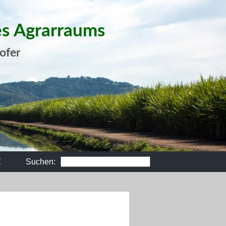
es Agrarraums
ofer
Z
Suchen: