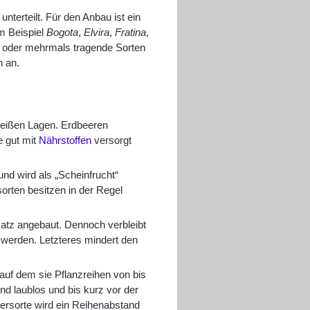
nterteilt. Für den Anbau ist ein
m Beispiel
Bogota
,
Elvira
,
Fratina
,
i- oder mehrmals tragende Sorten
 an.
 heißen Lagen. Erdbeeren
 gut mit
Nährstoffen
versorgt
und wird als „Scheinfrucht“
sorten besitzen in der Regel
satz angebaut. Dennoch verbleibt
 werden. Letzteres mindert den
 auf dem sie Pflanzreihen von bis
d laublos und bis kurz vor der
ersorte wird ein Reihenabstand