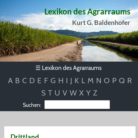
Lexikon des Agrarraums
Kurt G. Baldenhofer
Lexikon des Agrarraums
☰
A
B
C
D
E
F
G
H
I
J
K
L
M
N
O
P
Q
R
S
T
U
V
W
X
Y
Z
Suchen:
Drittland