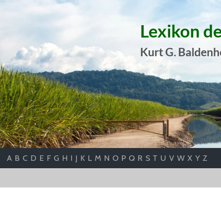
Lexikon d
Kurt G. Baldenh
A
B
C
D
E
F
G
H
I
J
K
L
M
N
O
P
Q
R
S
T
U
V
W
X
Y
Z