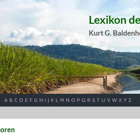
Lexikon d
Kurt G. Baldenh
A
B
C
D
E
F
G
H
I
J
K
L
M
N
O
P
Q
R
S
T
U
V
W
X
Y
Z
toren