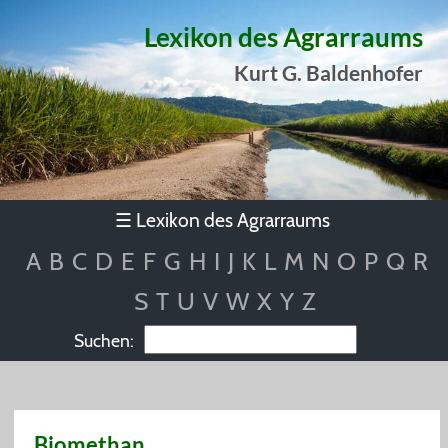
Lexikon des Agrarraums
Kurt G. Baldenhofer
Lexikon des Agrarraums
☰
A
B
C
D
E
F
G
H
I
J
K
L
M
N
O
P
Q
R
S
T
U
V
W
X
Y
Z
Suchen:
Biomethan